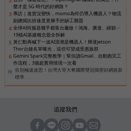
麼才是 5G 時代的好網路？
專訪｜進貨沒變快，momo為何仍導入機器人？物流
3
副總揭比拚速度更棘手的缺工難題
全球AI伺服器幾乎都靠台廠做！鴻海、廣達、緯穎⋯
4
19檔AI基建概念股全拆解
黃仁勳再喊下一波AI浪潮是機器人！輝達Jetson
5
Thor台鏈名單曝光，這些可望成受惠族群
Gemini Spark完整教學｜幫你讀Gmail、自動跑完工
6
作流程，3個超實用情境一次看
告別極速迷思！台灣大哥大奪國際雙冠揭密好網路新
PR
標準
追蹤我們