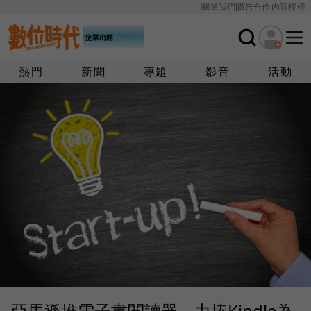
關於我們
廣告合作
內容授權
熱門
新聞
專題
影音
活動
亞馬遜推電子書閱讀器 力捧Kindle為