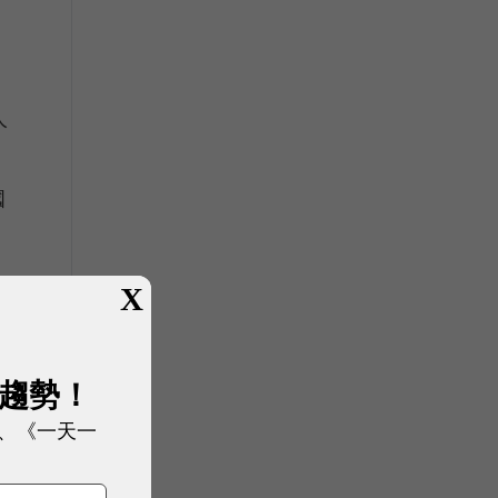
人
國
X
展趨勢！
、《一天一