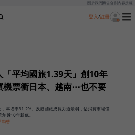
關於我們
廣告合作
內容授權
登入
/
註冊
「平均國旅1.39天」創10年
買機票衝日本、越南⋯也不要
元，年增率31.2%。反觀國旅成長力道最弱，估消費市場僅
天創近10年新低。
業動態