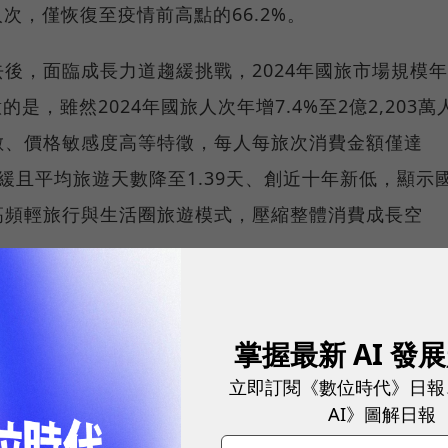
萬人次，僅恢復至疫情前高點的66.2%。
後，面臨成長力道趨緩挑戰，2024年國旅市場規模年
意的是，雖然2024年國旅人次年增7.4%至2億2,203萬
數、價格敏感度高等特徵，每人每旅次消費金額僅達
長趨緩且平均旅遊天數降至1.39天、創近十年新低，顯示
高頻輕旅行與生活圈旅遊模式，壓縮整體消費成長空
旅遊消費」市場規模與消費結構進行調查，調查範圍覆
旅客入境、國人出境旅遊等三大產業板塊，並結合觀光
掌握最新 AI 發
關聯數據，同步分析消費類別佔比及產業關聯度等關鍵
立即訂閱《數位時代》日報
AI》圖解日報
推估，做為掌握觀光市場趨勢基礎。