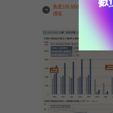
角逐100 MVP盛典雙重榮
➜
價值