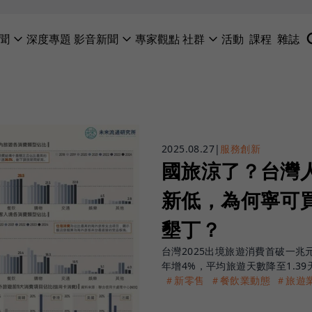
聞
深度專題
影音新聞
專家觀點
社群
活動
課程
雜誌
2025.08.27
|
服務創新
國旅涼了？台灣人
新低，為何寧可
墾丁？
台灣2025出境旅遊消費首破一兆
年增4%，平均旅遊天數降至1.39
＃新零售
＃餐飲業動態
＃旅遊