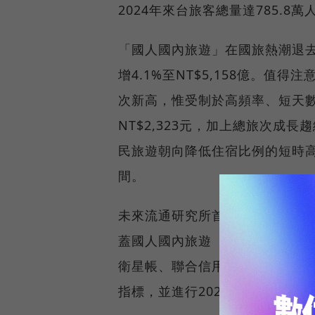
2024年來台旅客總量達785.8
「國人國內旅遊」在國旅熱潮退去
增4.1%至NT$5,158億。值得注
次新高，惟受制於高頻率、短天
NT$2,323元，加上總旅次成
民旅遊朝向降低住宿比例的短時
間。
未來流通研究所首度針對台灣「
蓋國人國內旅遊（國旅）、海外
衛星帳、聯合信用卡處理中心等
指標，並進行2025年市場規模