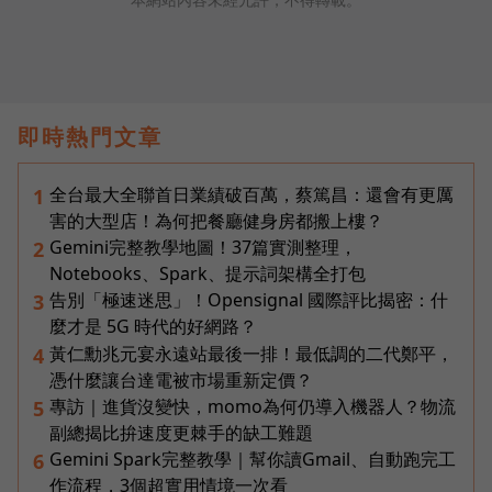
即時熱門文章
全台最大全聯首日業績破百萬，蔡篤昌：還會有更厲
1
害的大型店！為何把餐廳健身房都搬上樓？
Gemini完整教學地圖！37篇實測整理，
2
Notebooks、Spark、提示詞架構全打包
告別「極速迷思」！Opensignal 國際評比揭密：什
3
麼才是 5G 時代的好網路？
黃仁勳兆元宴永遠站最後一排！最低調的二代鄭平，
4
憑什麼讓台達電被市場重新定價？
專訪｜進貨沒變快，momo為何仍導入機器人？物流
5
副總揭比拚速度更棘手的缺工難題
Gemini Spark完整教學｜幫你讀Gmail、自動跑完工
6
作流程，3個超實用情境一次看