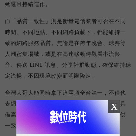
延遲且持續運作。
而「品質一致性」則是衡量電信業者可否在不同
時間、不同地點、不同網路負載下，都能維持一
致的網路服務品質。無論是在跨年晚會、球賽等
人潮密集場域，或是在高速移動時觀看串流影
音、傳送 LINE 訊息、分享社群動態，確保維持穩
定流暢，不因環境改變而明顯降速。
台灣大哥大能同時拿下這兩項全台第一，不僅代
表網路速度表現優異，更證明其網路基礎建設具
X
備高度穩定性與韌性，能在各種使用情境下提供
一致且可靠的連線品質。