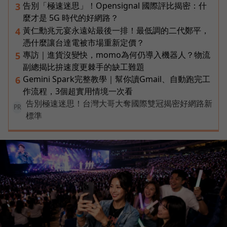
告別「極速迷思」！Opensignal 國際評比揭密：什
3
麼才是 5G 時代的好網路？
黃仁勳兆元宴永遠站最後一排！最低調的二代鄭平，
4
憑什麼讓台達電被市場重新定價？
專訪｜進貨沒變快，momo為何仍導入機器人？物流
5
副總揭比拚速度更棘手的缺工難題
Gemini Spark完整教學｜幫你讀Gmail、自動跑完工
6
作流程，3個超實用情境一次看
告別極速迷思！台灣大哥大奪國際雙冠揭密好網路新
PR
標準