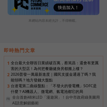
本網站內容未經允許，不得轉載。
即時熱門文章
全台最大全聯首日業績破百萬，蔡篤昌：還會有更厲
1
害的大型店！為何把餐廳健身房都搬上樓？
2026普發一萬最新進度｜國民支援金通過了嗎？我
2
能領嗎？地方發錢大盤點
台達電第二曲線盤點：「不發火的發電機」SOFC是
3
什麼？AI機器人、微電網、氫電池都它的局
全台首創48米LED「漫遊洞」！台中市政府綠美圖用
PR
AI語意解鎖藝術