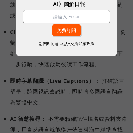
一AI》圖解日報
就能快速回溯、查找曾經瀏覽過的文件、合約
或網頁內容。
Click to Do（點擊行動）：
透過地端 NPU 對
螢幕內容的即時理解，使用者只要按下快捷
訂閱即同意
巨思文化隱私權政策
鍵，就能讓系統智慧偵測、分析，預測你的下
一步行動，快速啟動後續工作流程。
即時字幕翻譯（Live Captions）：
打破語言
壁壘，跨國視訊會議時，即時將多國語言翻譯
為繁體中文。
AI 智慧搜尋：
不需要精確記住檔名或資料夾路
徑，用自然語言就能從茫茫資料海中精準查找