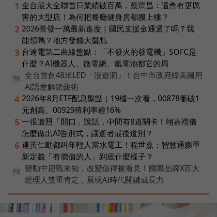
全台最大全聯首日業績破百萬，蔡篤昌：還會有更厲
1
害的大型店！為何把餐廳健身房都搬上樓？
2026普發一萬最新進度｜國民支援金通過了嗎？我
2
能領嗎？地方發錢大盤點
台達電第二曲線盤點：「不發火的發電機」SOFC是
3
什麼？AI機器人、微電網、氫電池都它的局
全台首創48米LED「漫遊洞」！台中市政府綠美圖用
PR
AI語意解鎖藝術
2026年8月ETF配息盤點｜19檔一次看，00878衝破1
4
元創高、00929殖利率逾16%
一張遺照「開口」說話，中間有8道關卡！翊嘉禮儀
5
怎麼做出AI告別式，讓逝者最後道別？
連黃仁勳都叫年輕人當水電工！程世嘉：智慧通膨重
6
新定義「有價值的人」到底什麼樣子？
變動中迎戰未知，改變值得被看見！國際品牌X百大
PR
經理人雙重肯定，展現AI時代關鍵成長力