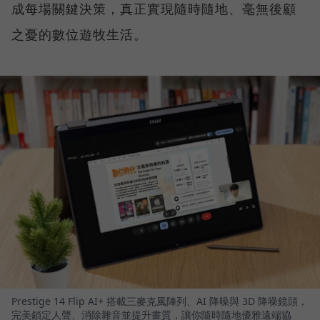
成每場關鍵決策，真正實現隨時隨地、毫無後顧
之憂的數位遊牧生活。
Prestige 14 Flip AI+ 搭載三麥克風陣列、AI 降噪與 3D 降噪鏡頭，
完美鎖定人聲、消除雜音並提升畫質，讓你隨時隨地優雅遠端協