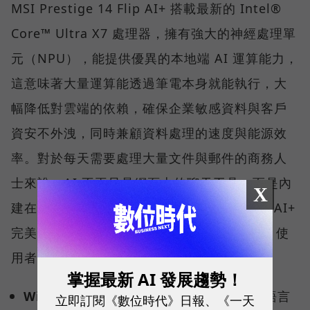
MSI Prestige 14 Flip AI+ 搭載最新的 Intel®
Core™ Ultra X7 處理器，擁有強大的神經處理單
元（NPU），能提供優異的本地端 AI 運算能力，
這意味著大量運算能透過筆電本身就能執行，大
幅降低對雲端的依賴，確保企業敏感資料與客戶
資安不外洩，同時兼顧資料處理的速度與能源效
率。對於每天需要處理大量文件與郵件的商務人
士來說，AI 不再只是網頁上的聊天工具，而是內
X
建在系統底層的數位助手。Prestige 14 Flip AI+
完美符合 Windows Copilot+ PC 架構認證，使
用者可解鎖多項雲端無法執行的關鍵功能：
掌握最新 AI 發展趨勢！
Windows Recal（回顧功能） ：
用自然語言
立即訂閱《數位時代》日報、《一天