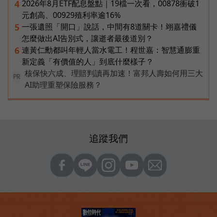
2026年8月ETF配息盤點｜19檔一次看，00878衝破1
4
元創高、00929殖利率逾16%
一張遺照「開口」說話，中間有8道關卡！翊嘉禮儀
5
怎麼做出AI告別式，讓逝者最後道別？
連黃仁勳都叫年輕人當水電工！程世嘉：智慧通膨重
6
新定義「有價值的人」到底什麼樣子？
核保快六成、理賠判讀再加速！富邦人壽如何用三大
PR
AI助理重塑保險服務？
追蹤我們