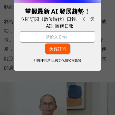
動能。
掌握最新 AI 發展趨勢！
立即訂閱《數位時代》日報、《一天
林合政表示，真正重要的，不是哪一個環節最成
一AI》圖解日報
功，而是每一個環節都能為下一個階段創造價
值。 當品牌聲量帶動流量、流量沉澱為會員資
產，再透過會員口碑與數據反哺品牌影響力，便
能形成持續運轉的品牌飛輪，而不是依賴一次次
訂閱即同意
巨思文化隱私權政策
的廣告投入。