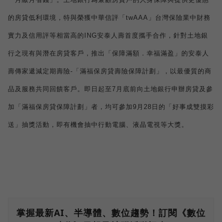
的房貸低利環境，特與榮獲中華信評「
twAAA
」台灣保險業中財務
實力及信用評等相當高的
ING
安泰人壽首度攜手合作，針對土地銀
行之現有與潛在房貸客戶，推出
「
保障滿額．幸福滿盈」的安泰人
壽傳家遞減定期壽險
-
「滿福保房貸壽險保障計劃」，以最優質的商
品及服務共同回饋客戶。即日起至
7
月底前向土地銀行申辦房貸及參
加「滿福保房貸保障計劃」者，均可參加
9
月
28
日
的「好事成雙摸彩
送」抽獎活動，即有機會抽中行動電腦、液晶電視等大獎。
掌握最新AI、半導體、數位趨勢！訂閱《數位