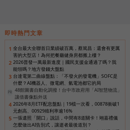
即時熱門文章
全台最大全聯首日業績破百萬，蔡篤昌：還會有更厲
1
害的大型店！為何把餐廳健身房都搬上樓？
2026普發一萬最新進度｜國民支援金通過了嗎？我
2
能領嗎？地方發錢大盤點
台達電第二曲線盤點：「不發火的發電機」SOFC是
3
什麼？AI機器人、微電網、氫電池都它的局
48館圖書自動化調撥！台中市政府用「AI智慧物流」
PR
讓借書像點外送
2026年8月ETF配息盤點｜19檔一次看，00878衝破1
4
元創高、00929殖利率逾16%
一張遺照「開口」說話，中間有8道關卡！翊嘉禮儀
5
怎麼做出AI告別式，讓逝者最後道別？