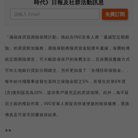
時代》日報及社群活動訊息
「滿福保房貸壽險保障計劃」係結合
ING
安泰人壽「遞減型定期壽
險」的房貸附加服務，壽險保額將隨房貸金額逐年遞減，保費較傳
統定期壽險便宜，可大幅節省保戶的保費支出，且保費採躉繳方式
可向土地銀行貸款分期繳交。另外更加值了「全殘扶助保險金」，
每年給付殘廢事故發生當時之保險金額之
5%
，若發生於第
6
年度
(
含
)
後則提高為
10%
，提供客戶最充足的房貸保障。此外，為
不延
宕土銀的撥款作業，
ING
安泰人壽提供快速便捷的核保服務，透過
傳真及可當天回覆核保結果。
**