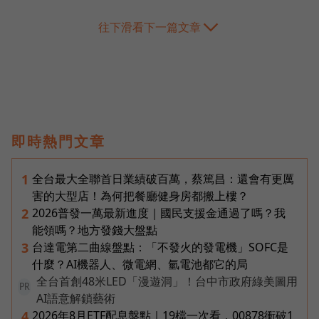
往下滑看下一篇文章
即時熱門文章
全台最大全聯首日業績破百萬，蔡篤昌：還會有更厲
1
害的大型店！為何把餐廳健身房都搬上樓？
2026普發一萬最新進度｜國民支援金通過了嗎？我
2
能領嗎？地方發錢大盤點
台達電第二曲線盤點：「不發火的發電機」SOFC是
3
什麼？AI機器人、微電網、氫電池都它的局
全台首創48米LED「漫遊洞」！台中市政府綠美圖用
PR
AI語意解鎖藝術
2026年8月ETF配息盤點｜19檔一次看，00878衝破1
4