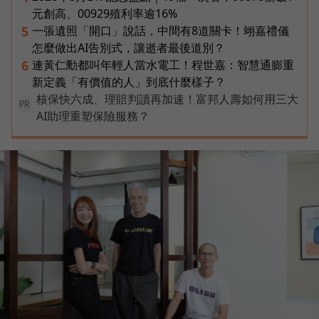
元創高、00929殖利率逾16%
一張遺照「開口」說話，中間有8道關卡！翊嘉禮儀
5
怎麼做出AI告別式，讓逝者最後道別？
連黃仁勳都叫年輕人當水電工！程世嘉：智慧通膨重
6
新定義「有價值的人」到底什麼樣子？
核保快六成、理賠判讀再加速！富邦人壽如何用三大
PR
AI助理重塑保險服務？