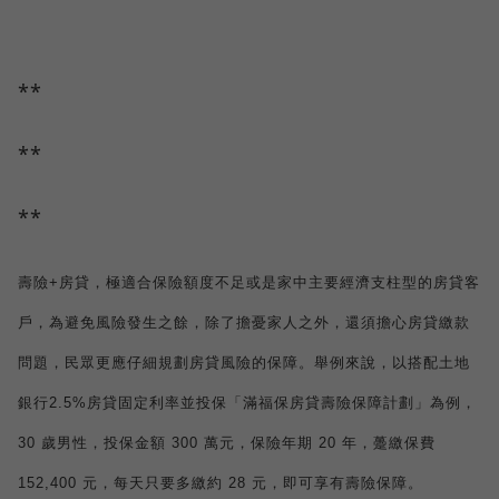
**
**
**
壽險
+
房貸，極適合保險額度不足或是家中主要經濟支柱型的房貸客
戶，為避免風險發生之餘，除了擔憂家人之外，還須擔心房貸繳款
問題，民眾更應仔細規劃房貸風險的保障。舉例來說，以搭配土地
銀行
2.5%
房貸固定利率並投保「滿福保房貸壽險保障計劃」為例，
30
歲男性，投保金額
300
萬元，保險年期
20
年，躉繳保費
152,400
元，每天只要多繳約
28
元，即可享有壽險保障。