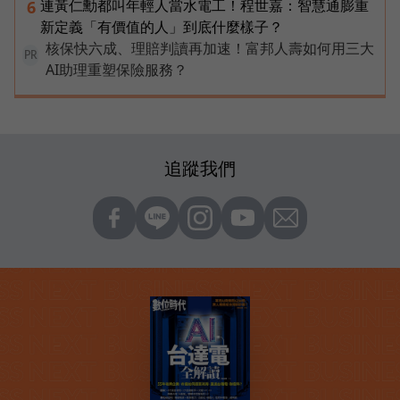
連黃仁勳都叫年輕人當水電工！程世嘉：智慧通膨重
6
新定義「有價值的人」到底什麼樣子？
核保快六成、理賠判讀再加速！富邦人壽如何用三大
PR
AI助理重塑保險服務？
追蹤我們