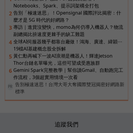
Notebooks、Spark、提示詞架構全打包
告別「極速迷思」！Opensignal 國際評比揭密：什
2
麼才是 5G 時代的好網路？
專訪｜進貨沒變快，momo為何仍導入機器人？物流
3
副總揭比拚速度更棘手的缺工難題
全球AI伺服器幾乎都靠台廠做！鴻海、廣達、緯穎⋯
4
19檔AI基建概念股全拆解
黃仁勳再喊下一波AI浪潮是機器人！輝達Jetson
5
Thor台鏈名單曝光，這些可望成受惠族群
Gemini Spark完整教學｜幫你讀Gmail、自動跑完工
6
作流程，3個超實用情境一次看
告別極速迷思！台灣大哥大奪國際雙冠揭密好網路新
PR
標準
追蹤我們