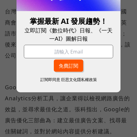
台灣的某家自動化設備製造公司，原本透過美國
掌握最新 AI 發展趨勢！
商會刊登線上廣告，希望拓展歐美市場，增加英
立即訂閱《數位時代》日報、《一天
語市場的銷售量，但是執行結果發現效果不佳；
一AI》圖解日報
後來改用GoogleAdWords，僅一個月時間，該
公司網站的英語使用者訪問量增加了1306%。
訂閱即同意
巨思文化隱私權政策
Google不但提供廣告，也會透過Google
Analytics分析工具，讓企業得以檢視網路廣告的
效益，並尋求最佳化之道。張科指出，Google的
廣告優化三部曲為：建立最佳廣告文案、找尋最
佳關鍵詞，並對於網站內容提供分析建議。