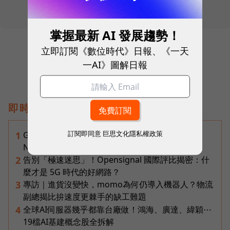
掌握最新 AI 發展趨勢！
立即訂閱《數位時代》日報、《一天
一AI》圖解日報
即時熱門文章
訂閱即同意
巨思文化隱私權政策
Gemini完整教學地圖！37篇實測整理，
1
Notebooks、Spark、提示詞架構全打包
告別「極速迷思」！Opensignal 國際評比揭密：什
2
麼才是 5G 時代的好網路？
專訪｜進貨沒變快，momo為何仍導入機器人？物流
3
副總揭比拚速度更棘手的缺工難題
全球AI伺服器幾乎都靠台廠做！鴻海、廣達、緯穎⋯
4
19檔AI基建概念股全拆解