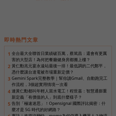
即時熱門文章
全台最大全聯首日業績破百萬，蔡篤昌：還會有更厲
1
害的大型店！為何把餐廳健身房都搬上樓？
黃仁勳兆元宴永遠站最後一排！最低調的二代鄭平，
2
憑什麼讓台達電被市場重新定價？
Gemini Spark完整教學｜幫你讀Gmail、自動跑完工
3
作流程，3個超實用情境一次看
連黃仁勳都叫年輕人當水電工！程世嘉：智慧通膨重
4
新定義「有價值的人」到底什麼樣子？
告別「極速迷思」！Opensignal 國際評比揭密：什
5
麼才是 5G 時代的好網路？
專訪｜進貨沒變快，momo為何仍導入機器人？物流