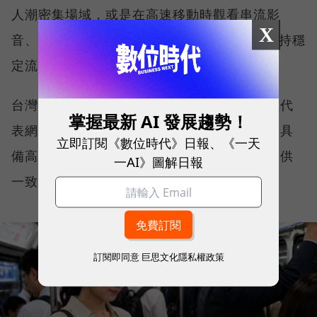
人潮密集場域，或是在高速移動時觀看串流影
X
音、傳送 LINE 訊息、分享社群動態，確保維持穩
定流暢，不因環境改變而明顯降速。
台灣大哥大能同時拿下這兩項全台第一，不僅代
掌握最新 AI 發展趨勢！
表網路速度表現優異，更證明其網路基礎建設具
立即訂閱《數位時代》日報、《一天
備高度穩定性與韌性，能在各種使用情境下提供
一AI》圖解日報
一致且可靠的連線品質。
訂閱即同意
巨思文化隱私權政策