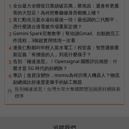
全台最大全聯首日業績破百萬，蔡篤昌：還會有更厲
1
害的大型店！為何把餐廳健身房都搬上樓？
黃仁勳兆元宴永遠站最後一排！最低調的二代鄭平，
2
憑什麼讓台達電被市場重新定價？
Gemini Spark完整教學｜幫你讀Gmail、自動跑完工
3
作流程，3個超實用情境一次看
連黃仁勳都叫年輕人當水電工！程世嘉：智慧通膨重
4
新定義「有價值的人」到底什麼樣子？
告別「極速迷思」！Opensignal 國際評比揭密：什
5
麼才是 5G 時代的好網路？
專訪｜進貨沒變快，momo為何仍導入機器人？物流
6
副總揭比拚速度更棘手的缺工難題
告別極速迷思！台灣大哥大奪國際雙冠揭密好網路新
PR
標準
追蹤我們