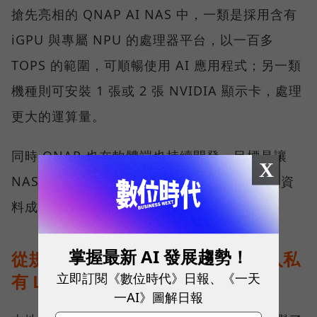
搶先亮相的 QNAP AI NAS 中，一類是採用含有
iGPU 與專屬 NPU 的處理器平台，以一百多
TOPS 的範圍，可順暢使用 AI 應用程式；另一類
機種則可安裝 1 張或 2 張 NVIDIA 顯示卡，處理
更大的運算量。
同時 QNAP 也在軟體端也持續開發，目標是讓
X
NAS 裡的資料更有效率地被 AI 工具調用，讓資
料成為有價值的知識。
掌握最新 AI 發展趨勢！
從規格走到現場：能源公司如何導入私
立即訂閱《數位時代》日報、《一天
有 LLM？
一AI》圖解日報