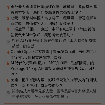
全台最大全聯首日業績破百萬，蔡篤昌：還會有更厲
1
害的大型店！為何把餐廳健身房都搬上樓？
連黃仁勳都叫年輕人當水電工！程世嘉：智慧通膨重
2
新定義「有價值的人」到底什麼樣子？
一張遺照「開口」說話，中間有8道關卡！翊嘉禮儀
3
怎麼做出AI告別式，讓逝者最後道別？
打造 AI 行銷飛輪！破解企業行銷「工具越多卻成效
PR
越差」的盲點
Gemini Spark完整教學｜幫你讀Gmail、自動跑完工
4
作流程，3個超實用情境一次看
AI 時代的行動生產力：MSI 如何用「理解情境」的
5
Prestige 14 Flip AI+ 重新定義商務筆電與 Copilot+
PC？
友達二把手裸辭內幕！彭双浪親邀的接班人為何撕破
6
臉？「落後群創」成最後稻草？
讓永續成為看得見的力量！國際品牌X百大經理人雙
PR
重榮譽認證，放大永續價值影響力