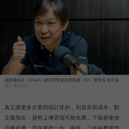
威聯通科技（QNAP）總經理暨威強電集團（IEI）董事長 劉文義
圖／ 數位時代
真正讓更多企業回頭計算的，則是長期成本。劉
文義指出，資料上傳雲端可能免費，下載卻會按
流量收費；當企業把一年、兩年、三年的費用加