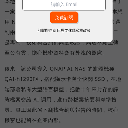
本地 AI 實際落地部署會是什麼模樣？劉文義舉了
一家約 50 多人的能源公司為例。這家公司原本想
用 NAS 搭配雲端 AI 建置內部資料庫，但很快遇
訂閱即同意
巨思文化隱私權政策
到兩個瓶頸：一是員工查詢時明顯出現卡頓；二
是專利、技術與合約都高度敏感，高層不願上傳
至公有雲，擔心機密資料會有外洩的疑慮。
後來，該公司導入 QNAP AI NAS 的旗艦機種
QAI-h1290FX，搭配顯示卡與全快閃 SSD，在地
端部署私有大型語言模型，把數十年來封存的靜
態檔案交給 AI 調用，進行跨檔案摘要與精準搜
尋。員工因此省下翻找合約與報告的時間，核心
機密也能留在企業內部。