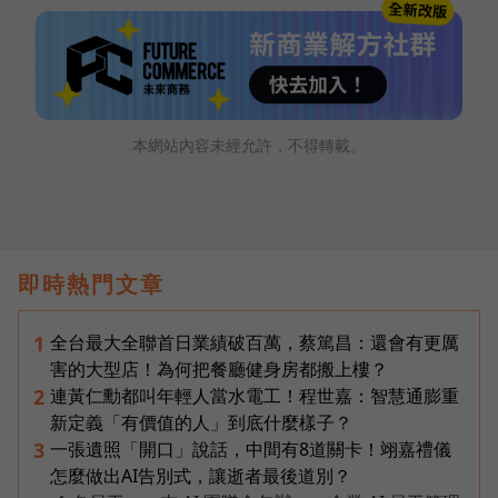
本網站內容未經允許，不得轉載。
即時熱門文章
全台最大全聯首日業績破百萬，蔡篤昌：還會有更厲
1
害的大型店！為何把餐廳健身房都搬上樓？
連黃仁勳都叫年輕人當水電工！程世嘉：智慧通膨重
2
新定義「有價值的人」到底什麼樣子？
一張遺照「開口」說話，中間有8道關卡！翊嘉禮儀
3
怎麼做出AI告別式，讓逝者最後道別？