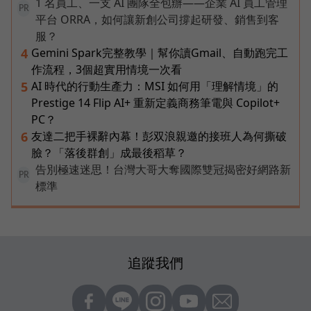
1 名員工、一支 AI 團隊全包辦——企業 AI 員工管理
PR
平台 ORRA，如何讓新創公司撐起研發、銷售到客
服？
Gemini Spark完整教學｜幫你讀Gmail、自動跑完工
4
作流程，3個超實用情境一次看
AI 時代的行動生產力：MSI 如何用「理解情境」的
5
Prestige 14 Flip AI+ 重新定義商務筆電與 Copilot+
PC？
友達二把手裸辭內幕！彭双浪親邀的接班人為何撕破
6
臉？「落後群創」成最後稻草？
告別極速迷思！台灣大哥大奪國際雙冠揭密好網路新
PR
標準
追蹤我們