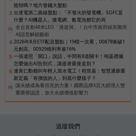
能領嗎？地方發錢大盤點
台達電第二曲線盤點：「不發火的發電機」SOFC是
3
什麼？AI機器人、微電網、氫電池都它的局
全台首創48米LED「漫遊洞」！台中市政府綠美圖用
PR
AI語意解鎖藝術
2026年8月ETF配息盤點｜19檔一次看，00878衝破1
4
元創高、00929殖利率逾16%
一張遺照「開口」說話，中間有8道關卡！翊嘉禮儀
5
怎麼做出AI告別式，讓逝者最後道別？
連黃仁勳都叫年輕人當水電工！程世嘉：智慧通膨重
6
新定義「有價值的人」到底什麼樣子？
讓永續成為看得見的力量！國際品牌X百大經理人雙
PR
重榮譽認證，放大永續價值影響力
追蹤我們