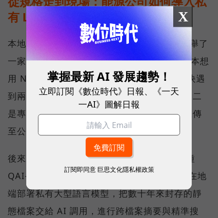
從規格走到現場：能源公司如何導入私
X
有 LLM？
本地 AI 實際落地部署會是什麼模樣？劉文義舉了
一家約 50 多人的能源公司為例。這家公司原本想
掌握最新 AI 發展趨勢！
用 NAS 搭配雲端 AI 建置內部資料庫，但很快遇
立即訂閱《數位時代》日報、《一天
到兩個瓶頸：一是員工查詢時明顯出現卡頓；二
一AI》圖解日報
是專利、技術與合約都高度敏感，高層不願上傳
至公有雲，擔心機密資料會有外洩的疑慮。
後來，該公司導入 QNAP AI NAS 的旗艦機種
訂閱即同意
巨思文化隱私權政策
QAI-h1290FX，搭配顯示卡與全快閃 SSD，在地
端部署私有大型語言模型，把數十年來封存的靜
態檔案交給 AI 調用，進行跨檔案摘要與精準搜