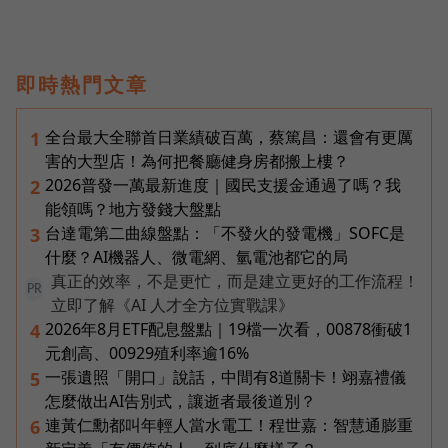
即時熱門文章
全台最大全聯首日業績破百萬，蔡篤昌：還會有更厲
1
害的大型店！為何把餐廳健身房都搬上樓？
2026普發一萬最新進度｜國民支援金通過了嗎？我
2
能領嗎？地方發錢大盤點
台達電第二曲線盤點：「不發火的發電機」SOFC是
3
什麼？AI機器人、微電網、氫電池都它的局
真正的效率，不是更忙，而是建立更好的工作流程！
PR
立即了解《AI 人才全方位實戰課》
2026年8月ETF配息盤點｜19檔一次看，00878衝破1
4
元創高、00929殖利率逾16%
一張遺照「開口」說話，中間有8道關卡！翊嘉禮儀
5
怎麼做出AI告別式，讓逝者最後道別？
連黃仁勳都叫年輕人當水電工！程世嘉：智慧通膨重
6