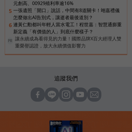
元創高、00929殖利率逾16%
一張遺照「開口」說話，中間有8道關卡！翊嘉禮儀
5
怎麼做出AI告別式，讓逝者最後道別？
連黃仁勳都叫年輕人當水電工！程世嘉：智慧通膨重
6
新定義「有價值的人」到底什麼樣子？
讓永續成為看得見的力量！國際品牌X百大經理人雙
PR
重榮譽認證，放大永續價值影響力
追蹤我們