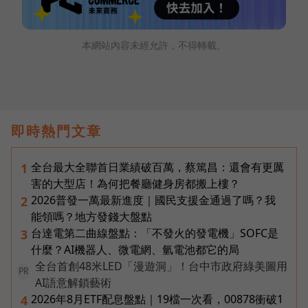
本網站內容未經允許，不得轉載。
即時熱門文章
全台最大全聯首日業績破百萬，蔡篤昌：還會有更厲
1
害的大型店！為何把餐廳健身房都搬上樓？
2026普發一萬最新進度｜國民支援金通過了嗎？我
2
能領嗎？地方發錢大盤點
台達電第二曲線盤點：「不發火的發電機」SOFC是
3
什麼？AI機器人、微電網、氫電池都它的局
全台首創48米LED「漫遊洞」！台中市政府綠美圖用
PR
AI語意解鎖藝術
2026年8月ETF配息盤點｜19檔一次看，00878衝破1
4