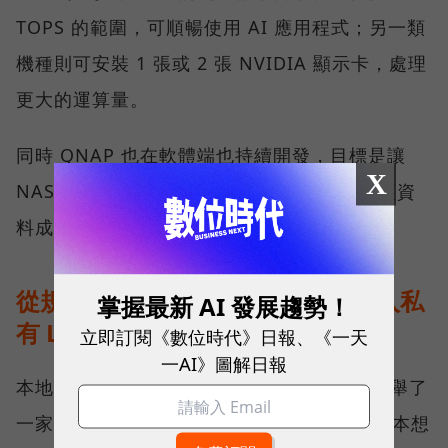
TOPS 的範圍，可順暢使用 AI 應用程式；另一類
機種則可安裝 1 張或 2 張 NVIDIA 顯示卡，處理
更大的運算量。
同時 QNAP 也在軟體端也持續開發，目標是讓
X
NAS 裡的資料更有效率地被 AI 工具調用，讓資
料成為有價值的知識。
從規格走到現場：能源公司如何導入私
掌握最新 AI 發展趨勢！
有 LLM？
立即訂閱《數位時代》日報、《一天
一AI》圖解日報
本地 AI 實際落地部署會是什麼模樣？劉文義舉了
一家約 50 多人的能源公司為例。這家公司原本想