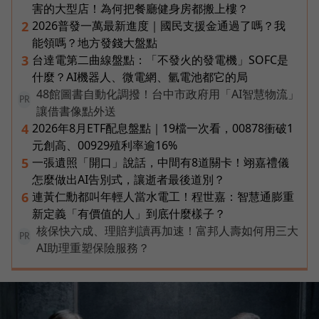
害的大型店！為何把餐廳健身房都搬上樓？
2026普發一萬最新進度｜國民支援金通過了嗎？我
2
能領嗎？地方發錢大盤點
台達電第二曲線盤點：「不發火的發電機」SOFC是
3
什麼？AI機器人、微電網、氫電池都它的局
48館圖書自動化調撥！台中市政府用「AI智慧物流」
PR
讓借書像點外送
2026年8月ETF配息盤點｜19檔一次看，00878衝破1
4
元創高、00929殖利率逾16%
一張遺照「開口」說話，中間有8道關卡！翊嘉禮儀
5
怎麼做出AI告別式，讓逝者最後道別？
連黃仁勳都叫年輕人當水電工！程世嘉：智慧通膨重
6
新定義「有價值的人」到底什麼樣子？
核保快六成、理賠判讀再加速！富邦人壽如何用三大
PR
AI助理重塑保險服務？