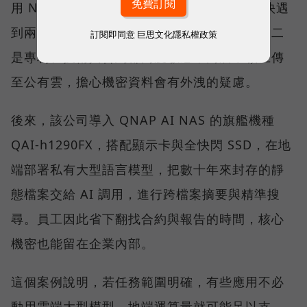
用 NAS 搭配雲端 AI 建置內部資料庫，但很快遇
到兩個瓶頸：一是員工查詢時明顯出現卡頓；二
訂閱即同意
巨思文化隱私權政策
是專利、技術與合約都高度敏感，高層不願上傳
至公有雲，擔心機密資料會有外洩的疑慮。
後來，該公司導入 QNAP AI NAS 的旗艦機種
QAI-h1290FX，搭配顯示卡與全快閃 SSD，在地
端部署私有大型語言模型，把數十年來封存的靜
態檔案交給 AI 調用，進行跨檔案摘要與精準搜
尋。員工因此省下翻找合約與報告的時間，核心
機密也能留在企業內部。
這個案例說明，若任務範圍明確，有些應用不必
動用雲端大型模型，地端運算量就可能足以支