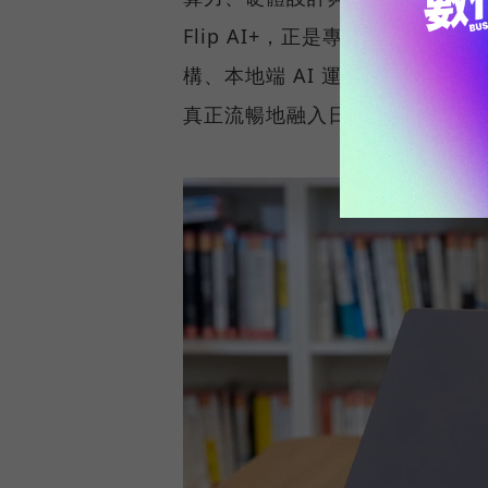
Flip AI+，正是專為商務菁英與專
構、本地端 AI 運算、2-in-1
真正流暢地融入日常工作流程。