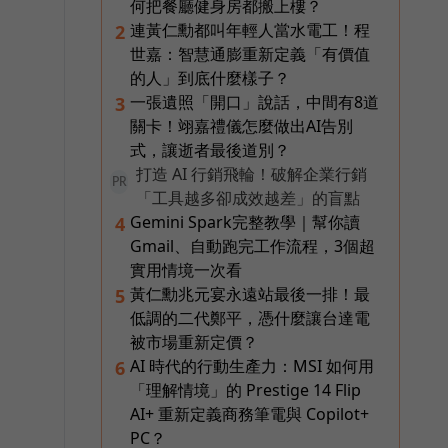
何把餐廳健身房都搬上樓？
連黃仁勳都叫年輕人當水電工！程
2
世嘉：智慧通膨重新定義「有價值
的人」到底什麼樣子？
一張遺照「開口」說話，中間有8道
3
關卡！翊嘉禮儀怎麼做出AI告別
式，讓逝者最後道別？
打造 AI 行銷飛輪！破解企業行銷
PR
「工具越多卻成效越差」的盲點
Gemini Spark完整教學｜幫你讀
4
Gmail、自動跑完工作流程，3個超
實用情境一次看
黃仁勳兆元宴永遠站最後一排！最
5
低調的二代鄭平，憑什麼讓台達電
被市場重新定價？
AI 時代的行動生產力：MSI 如何用
6
「理解情境」的 Prestige 14 Flip
AI+ 重新定義商務筆電與 Copilot+
PC？