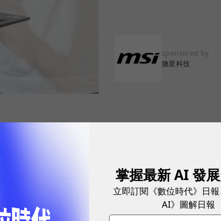
sponsored by
微星科技
度滲透職場，從會議記錄、文件撰寫、資料搜尋、內容
都開始思考：「我懂得善用 AI 嗎？我的硬體跟得上
掌握最新 AI 發
立即訂閱《數位時代》日報
C 的期待，已從單純搭載最新處理器，擴展到如何將 AI
AI》圖解日報
合。微星科技（MSI）最新推出的 Prestige 14