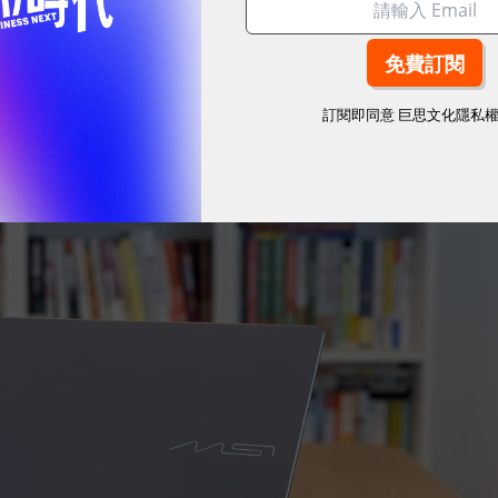
業人士打造的解方。它結合了微軟 Copilot+ PC 架
 翻轉設計、高畫質 OLED 顯示器與全天候續航力，讓 AI
訂閱即同意
巨思文化隱私