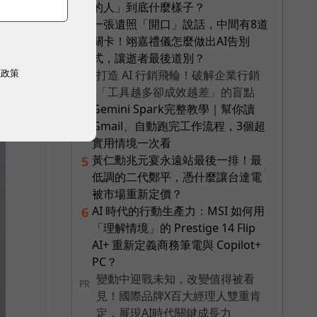
的人」到底什麼樣子？
一張遺照「開口」說話，中間有8道
3
關卡！翊嘉禮儀怎麼做出AI告別
式，讓逝者最後道別？
權政策
打造 AI 行銷飛輪！破解企業行銷
PR
「工具越多卻成效越差」的盲點
Gemini Spark完整教學｜幫你讀
4
Gmail、自動跑完工作流程，3個超
實用情境一次看
黃仁勳兆元宴永遠站最後一排！最
5
低調的二代鄭平，憑什麼讓台達電
被市場重新定價？
AI 時代的行動生產力：MSI 如何用
6
「理解情境」的 Prestige 14 Flip
AI+ 重新定義商務筆電與 Copilot+
PC？
變動中迎戰未知，改變值得被看
PR
見！國際品牌X百大經理人雙重肯
定，展現AI時代關鍵成長力