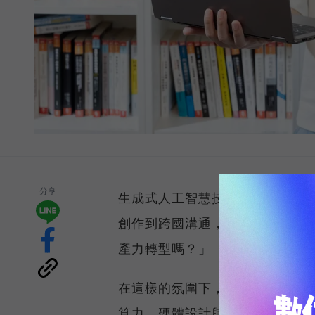
分享
生成式人工智慧技術正以驚人速
創作到跨國溝通，每位知識工作者
產力轉型嗎？」
在這樣的氛圍下，市場對 AI P
算力、硬體設計與真實使用情境無縫整