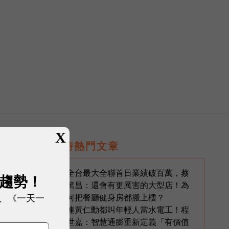
X
即時熱門文章
生
全台最大全聯首日業績破百萬，蔡
1
展趨勢！
篤昌：還會有更厲害的大型店！為
、《一天一
何把餐廳健身房都搬上樓？
連黃仁勳都叫年輕人當水電工！程
2
世嘉：智慧通膨重新定義「有價值