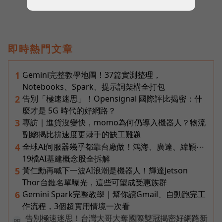
即時熱門文章
Gemini完整教學地圖！37篇實測整理，
1
Notebooks、Spark、提示詞架構全打包
告別「極速迷思」！Opensignal 國際評比揭密：什
2
麼才是 5G 時代的好網路？
專訪｜進貨沒變快，momo為何仍導入機器人？物流
3
副總揭比拚速度更棘手的缺工難題
全球AI伺服器幾乎都靠台廠做！鴻海、廣達、緯穎⋯
4
19檔AI基建概念股全拆解
黃仁勳再喊下一波AI浪潮是機器人！輝達Jetson
5
Thor台鏈名單曝光，這些可望成受惠族群
Gemini Spark完整教學｜幫你讀Gmail、自動跑完工
6
作流程，3個超實用情境一次看
告別極速迷思！台灣大哥大奪國際雙冠揭密好網路新
PR