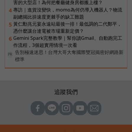
害的大型店！為何把餐廳健身房都搬上樓？
專訪｜進貨沒變快，momo為何仍導入機器人？物流
4
副總揭比拚速度更棘手的缺工難題
黃仁勳兆元宴永遠站最後一排！最低調的二代鄭平，
5
憑什麼讓台達電被市場重新定價？
Gemini Spark完整教學｜幫你讀Gmail、自動跑完工
6
作流程，3個超實用情境一次看
告別極速迷思！台灣大哥大奪國際雙冠揭密好網路新
PR
標準
追蹤我們