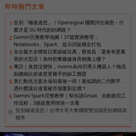
即時熱門文章
告別「極速迷思」！Opensignal 國際評比揭密：什
1
麼才是 5G 時代的好網路？
Gemini完整教學地圖！37篇實測整理，
2
Notebooks、Spark、提示詞架構全打包
全台最大全聯首日業績破百萬，蔡篤昌：還會有更厲
3
害的大型店！為何把餐廳健身房都搬上樓？
專訪｜進貨沒變快，momo為何仍導入機器人？物流
4
副總揭比拚速度更棘手的缺工難題
黃仁勳兆元宴永遠站最後一排！最低調的二代鄭平，
5
憑什麼讓台達電被市場重新定價？
Gemini Spark完整教學｜幫你讀Gmail、自動跑完工
6
作流程，3個超實用情境一次看
告別極速迷思！台灣大哥大奪國際雙冠揭密好網路新
PR
標準