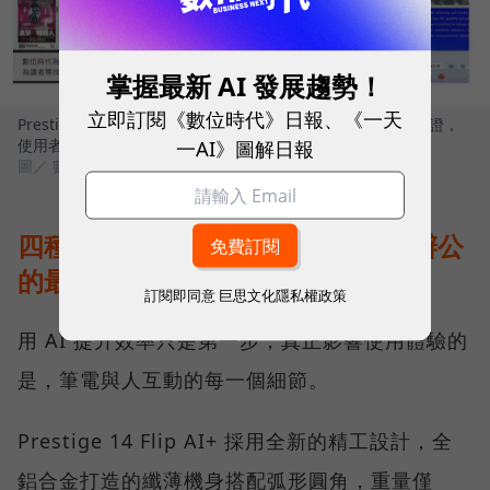
掌握最新 AI 發展趨勢！
立即訂閱《數位時代》日報、《一天
Prestige 14 Flip AI+完美符合 Windows Copilot+ PC 架構認證，
一AI》圖解日報
使用者可解鎖多項雲端無法執行的關鍵功能
圖／ 數位時代
四種模式自由切換，完美補足行動辦公
的最後一哩路
訂閱即同意
巨思文化隱私權政策
用 AI 提升效率只是第一步，真正影響使用體驗的
是，筆電與人互動的每一個細節。
Prestige 14 Flip AI+ 採用全新的精工設計，全
鋁合金打造的纖薄機身搭配弧形圓角，重量僅