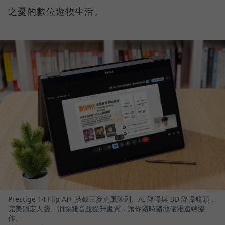
之憂的數位遊牧生活。
Prestige 14 Flip AI+ 搭載三麥克風陣列、AI 降噪與 3D 降噪鏡頭，
完美鎖定人聲、消除雜音並提升畫質，讓你隨時隨地優雅遠端協
作。