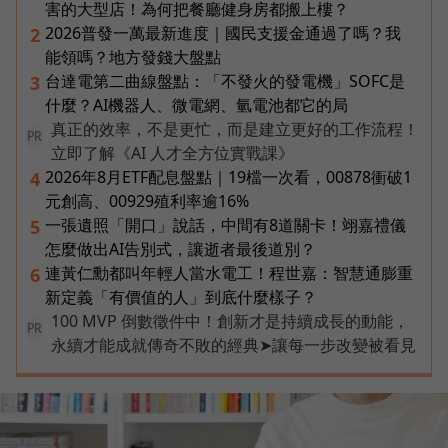
害的大型店！為何把餐廳健身房都搬上樓？
2026普發一萬最新進度｜國民支援金通過了嗎？我
2
能領嗎？地方發錢大盤點
台達電第二曲線盤點：「不發火的發電機」SOFC是
3
什麼？AI機器人、微電網、氫電池都它的局
真正的效率，不是更忙，而是建立更好的工作流程！
PR
立即了解《AI 人才全方位實戰課》
2026年8月ETF配息盤點｜19檔一次看，00878衝破1
4
元創高、00929殖利率逾16%
一張遺照「開口」說話，中間有8道關卡！翊嘉禮儀
5
怎麼做出AI告別式，讓逝者最後道別？
連黃仁勳都叫年輕人當水電工！程世嘉：智慧通膨重
6
新定義「有價值的人」到底什麼樣子？
100 MVP 倒數徵件中！創新才是持續成長的動能，
PR
永續才能成就傳奇不敗的經典➤讓每一步改變被看見