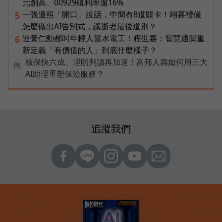
元創高、00929殖利率逾16%
一張遺照「開口」說話，中間有8道關卡！翊嘉禮儀
5
怎麼做出AI告別式，讓逝者最後道別？
連黃仁勳都叫年輕人當水電工！程世嘉：智慧通膨重
6
新定義「有價值的人」到底什麼樣子？
核保快六成、理賠判讀再加速！富邦人壽如何用三大
PR
AI助理重塑保險服務？
追蹤我們