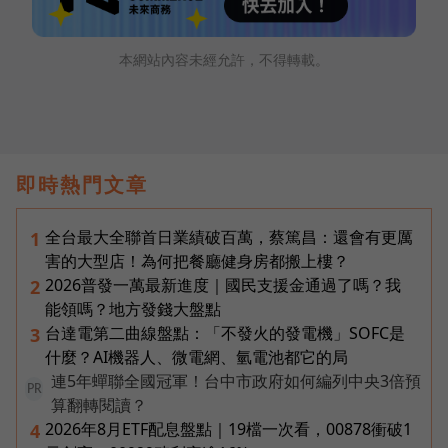
本網站內容未經允許，不得轉載。
即時熱門文章
全台最大全聯首日業績破百萬，蔡篤昌：還會有更厲
1
害的大型店！為何把餐廳健身房都搬上樓？
2026普發一萬最新進度｜國民支援金通過了嗎？我
2
能領嗎？地方發錢大盤點
台達電第二曲線盤點：「不發火的發電機」SOFC是
3
什麼？AI機器人、微電網、氫電池都它的局
連5年蟬聯全國冠軍！台中市政府如何編列中央3倍預
PR
算翻轉閱讀？
2026年8月ETF配息盤點｜19檔一次看，00878衝破1
4