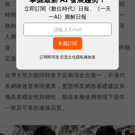
而「品質一致性」則是衡量電信業者可否在不同
立即訂閱《數位時代》日報、《一天
時間、不同地點、不同網路負載下，都能維持一
一AI》圖解日報
致的網路服務品質。無論是在跨年晚會、球賽等
人潮密集場域，或是在高速移動時觀看串流影
音、傳送 LINE 訊息、分享社群動態，確保維持穩
訂閱即同意
巨思文化隱私權政策
定流暢，不因環境改變而明顯降速。
台灣大哥大能同時拿下這兩項全台第一，不僅代
表網路速度表現優異，更證明其網路基礎建設具
備高度穩定性與韌性，能在各種使用情境下提供
一致且可靠的連線品質。