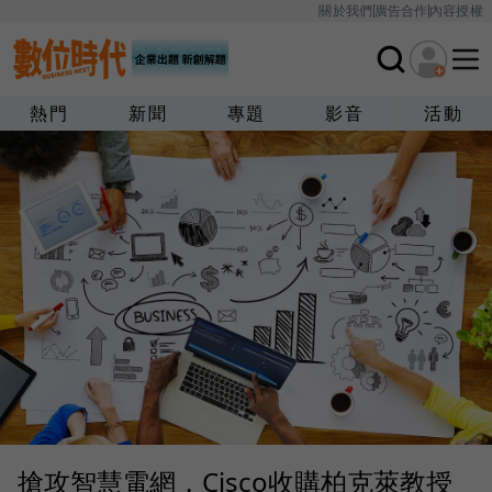
關於我們
廣告合作
內容授權
熱門
新聞
專題
影音
活動
搶攻智慧電網，Cisco收購柏克萊教授