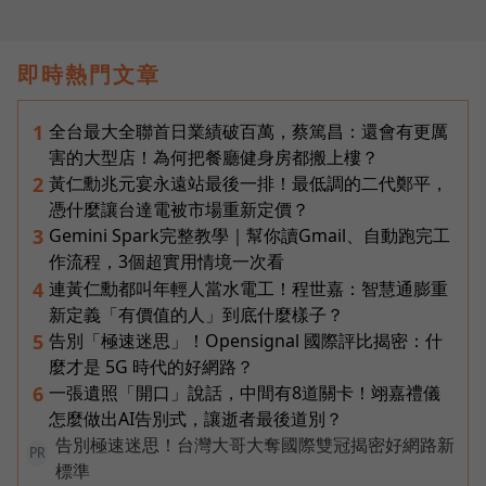
即時熱門文章
全台最大全聯首日業績破百萬，蔡篤昌：還會有更厲
1
害的大型店！為何把餐廳健身房都搬上樓？
黃仁勳兆元宴永遠站最後一排！最低調的二代鄭平，
2
憑什麼讓台達電被市場重新定價？
Gemini Spark完整教學｜幫你讀Gmail、自動跑完工
3
作流程，3個超實用情境一次看
連黃仁勳都叫年輕人當水電工！程世嘉：智慧通膨重
4
新定義「有價值的人」到底什麼樣子？
告別「極速迷思」！Opensignal 國際評比揭密：什
5
麼才是 5G 時代的好網路？
一張遺照「開口」說話，中間有8道關卡！翊嘉禮儀
6
怎麼做出AI告別式，讓逝者最後道別？
告別極速迷思！台灣大哥大奪國際雙冠揭密好網路新
PR
標準