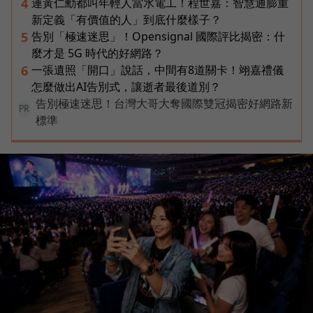
連黃仁勳都叫年輕人當水電工！程世嘉：智慧通膨重
4
新定義「有價值的人」到底什麼樣子？
告別「極速迷思」！Opensignal 國際評比揭密：什
5
麼才是 5G 時代的好網路？
一張遺照「開口」說話，中間有8道關卡！翊嘉禮儀
6
怎麼做出AI告別式，讓逝者最後道別？
告別極速迷思！台灣大哥大奪國際雙冠揭密好網路新
PR
標準