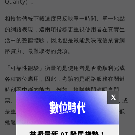
Quality）。
相較於傳統下載速度只反映單一時間、單一地點
的網路表現，這兩項指標更重視使用者在真實生
活中的整體體驗，因此也是最能反映電信業者網
路實力、最難取得的獎項。
「可靠性體驗」衡量的是使用者是否能順利完成
各種數位應用，因此，考驗的是網路服務在關鍵
時刻不中斷的能力。例如，搶購熱門演唱會門
X
票、秒殺限量商品、超商結帳掃描 QR Code，或
是重要的線上會議，都需要網路能即時回應、低
延遲且持續運作。
掌握最新 AI 發展趨勢！