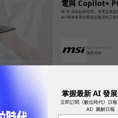
電與 Copilot+ 
當 AI 成為貼身助理，筆電從效能競賽
AI+商務筆電亦重新定義現代工作
sponsored by
微星科技
掌握最新 AI 發
度滲透職場，從會議記錄、文件撰寫、資料搜尋、內容
立即訂閱《數位時代》日報
都開始思考：「我懂得善用 AI 嗎？我的硬體跟得上
AI》圖解日報