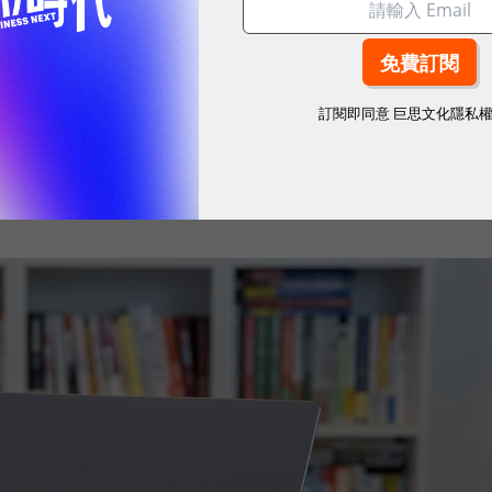
C 的期待，已從單純搭載最新處理器，擴展到如何將 AI
合。微星科技（MSI）最新推出的 Prestige 14
業人士打造的解方。它結合了微軟 Copilot+ PC 架
訂閱即同意
巨思文化隱私
 翻轉設計、高畫質 OLED 顯示器與全天候續航力，讓 AI