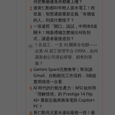
何把餐廳健身房都搬上樓？
連黃仁勳都叫年輕人當水電工！程
2
世嘉：智慧通膨重新定義「有價值
的人」到底什麼樣子？
一張遺照「開口」說話，中間有8道
3
關卡！翊嘉禮儀怎麼做出AI告別
式，讓逝者最後道別？
1 名員工、一支 AI 團隊全包辦——
PR
企業 AI 員工管理平台 ORRA，如何
讓新創公司撐起研發、銷售到客
服？
Gemini Spark完整教學｜幫你讀
4
Gmail、自動跑完工作流程，3個超
實用情境一次看
AI 時代的行動生產力：MSI 如何用
5
「理解情境」的 Prestige 14 Flip
AI+ 重新定義商務筆電與 Copilot+
PC？
黃仁勳兆元宴永遠站最後一排！最
6