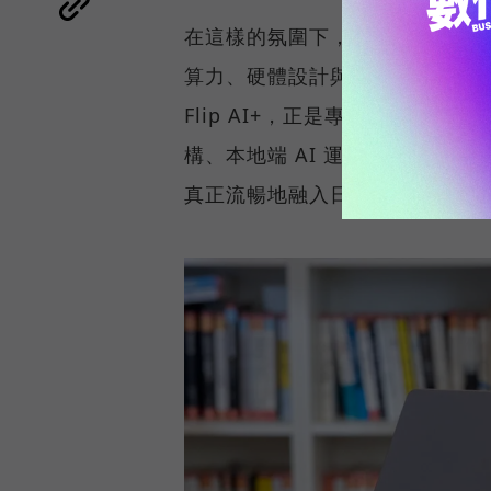
在這樣的氛圍下，市場對 AI P
算力、硬體設計與真實使用情境無縫整
Flip AI+，正是專為商務菁英與專
構、本地端 AI 運算、2-in-1
真正流暢地融入日常工作流程。