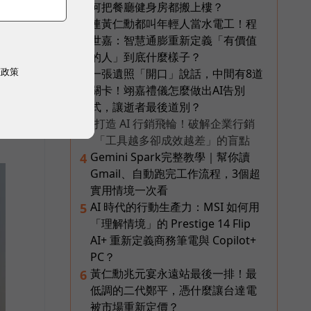
何把餐廳健身房都搬上樓？
連黃仁勳都叫年輕人當水電工！程
2
世嘉：智慧通膨重新定義「有價值
的人」到底什麼樣子？
權政策
一張遺照「開口」說話，中間有8道
3
關卡！翊嘉禮儀怎麼做出AI告別
式，讓逝者最後道別？
打造 AI 行銷飛輪！破解企業行銷
PR
「工具越多卻成效越差」的盲點
Gemini Spark完整教學｜幫你讀
4
Gmail、自動跑完工作流程，3個超
實用情境一次看
AI 時代的行動生產力：MSI 如何用
5
「理解情境」的 Prestige 14 Flip
AI+ 重新定義商務筆電與 Copilot+
PC？
黃仁勳兆元宴永遠站最後一排！最
6
低調的二代鄭平，憑什麼讓台達電
被市場重新定價？