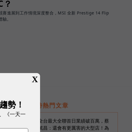
PC？
進展到工作情境深度整合，MSI 全新 Prestige 14 Flip
體驗。
X
展趨勢！
即時熱門文章
、《一天一
生
全台最大全聯首日業績破百萬，蔡
1
篤昌：還會有更厲害的大型店！為