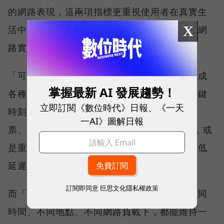
的網路表現，這兩項指標更重視使用者在真實生
X
活中的整體體驗，因此也是最能反映電信業者網
路實力、最難取得的獎項。
「可靠性體驗」衡量的是使用者是否能順利完成
掌握最新 AI 發展趨勢！
各種數位應用，因此，考驗的是網路服務在關鍵
立即訂閱《數位時代》日報、《一天
時刻不中斷的能力。例如，搶購熱門演唱會門
一AI》圖解日報
票、秒殺限量商品、超商結帳掃描 QR Code，或
是重要的線上會議，都需要網路能即時回應、低
延遲且持續運作。
訂閱即同意
巨思文化隱私權政策
而「品質一致性」則是衡量電信業者可否在不同
時間、不同地點、不同網路負載下，都能維持一