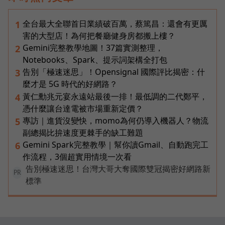
全台最大全聯首日業績破百萬，蔡篤昌：還會有更厲
1
害的大型店！為何把餐廳健身房都搬上樓？
Gemini完整教學地圖！37篇實測整理，
2
Notebooks、Spark、提示詞架構全打包
告別「極速迷思」！Opensignal 國際評比揭密：什
3
麼才是 5G 時代的好網路？
黃仁勳兆元宴永遠站最後一排！最低調的二代鄭平，
4
憑什麼讓台達電被市場重新定價？
專訪｜進貨沒變快，momo為何仍導入機器人？物流
5
副總揭比拚速度更棘手的缺工難題
Gemini Spark完整教學｜幫你讀Gmail、自動跑完工
6
作流程，3個超實用情境一次看
告別極速迷思！台灣大哥大奪國際雙冠揭密好網路新
PR
標準