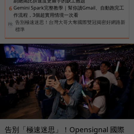
副總揭比拚速度更棘手的缺工難題
Gemini Spark完整教學｜幫你讀Gmail、自動跑完工
6
作流程，3個超實用情境一次看
告別極速迷思！台灣大哥大奪國際雙冠揭密好網路新
PR
標準
告別「極速迷思」！Opensignal 國際