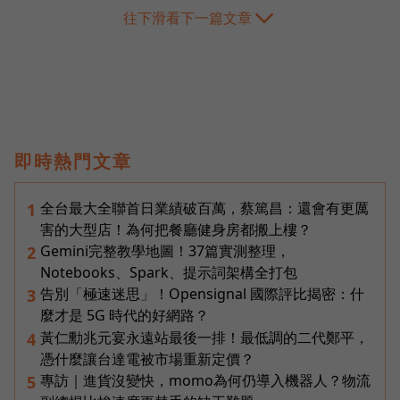
往下滑看下一篇文章
即時熱門文章
全台最大全聯首日業績破百萬，蔡篤昌：還會有更厲
1
害的大型店！為何把餐廳健身房都搬上樓？
Gemini完整教學地圖！37篇實測整理，
2
Notebooks、Spark、提示詞架構全打包
告別「極速迷思」！Opensignal 國際評比揭密：什
3
麼才是 5G 時代的好網路？
黃仁勳兆元宴永遠站最後一排！最低調的二代鄭平，
4
憑什麼讓台達電被市場重新定價？
專訪｜進貨沒變快，momo為何仍導入機器人？物流
5