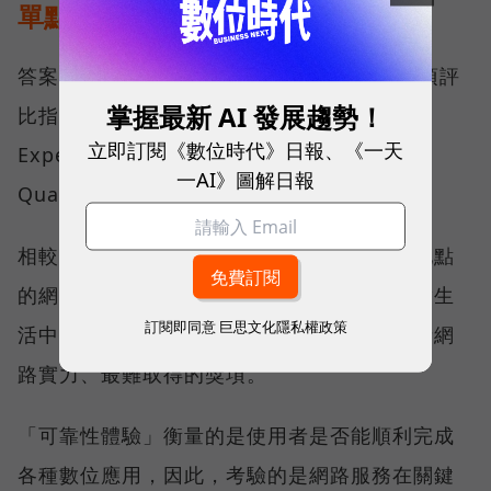
單點測速
答案，就藏在 Opensignal 最具代表性的兩項評
掌握最新 AI 發展趨勢！
比指標──可靠性體驗（Reliability
立即訂閱《數位時代》日報、《一天
Experience）與品質一致性（Consistent
一AI》圖解日報
Quality）。
相較於傳統下載速度只反映單一時間、單一地點
的網路表現，這兩項指標更重視使用者在真實生
訂閱即同意
巨思文化隱私權政策
活中的整體體驗，因此也是最能反映電信業者網
路實力、最難取得的獎項。
「可靠性體驗」衡量的是使用者是否能順利完成
各種數位應用，因此，考驗的是網路服務在關鍵