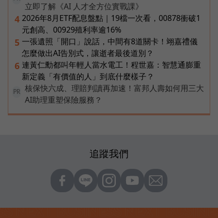
立即了解《AI 人才全方位實戰課》
2026年8月ETF配息盤點｜19檔一次看，00878衝破1
4
元創高、00929殖利率逾16%
一張遺照「開口」說話，中間有8道關卡！翊嘉禮儀
5
怎麼做出AI告別式，讓逝者最後道別？
連黃仁勳都叫年輕人當水電工！程世嘉：智慧通膨重
6
新定義「有價值的人」到底什麼樣子？
核保快六成、理賠判讀再加速！富邦人壽如何用三大
PR
AI助理重塑保險服務？
追蹤我們