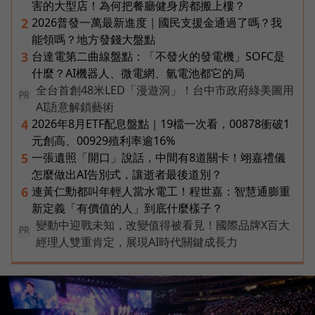
害的大型店！為何把餐廳健身房都搬上樓？
2026普發一萬最新進度｜國民支援金通過了嗎？我
2
能領嗎？地方發錢大盤點
台達電第二曲線盤點：「不發火的發電機」SOFC是
3
什麼？AI機器人、微電網、氫電池都它的局
全台首創48米LED「漫遊洞」！台中市政府綠美圖用
PR
AI語意解鎖藝術
2026年8月ETF配息盤點｜19檔一次看，00878衝破1
4
元創高、00929殖利率逾16%
一張遺照「開口」說話，中間有8道關卡！翊嘉禮儀
5
怎麼做出AI告別式，讓逝者最後道別？
連黃仁勳都叫年輕人當水電工！程世嘉：智慧通膨重
6
新定義「有價值的人」到底什麼樣子？
變動中迎戰未知，改變值得被看見！國際品牌X百大
PR
經理人雙重肯定，展現AI時代關鍵成長力