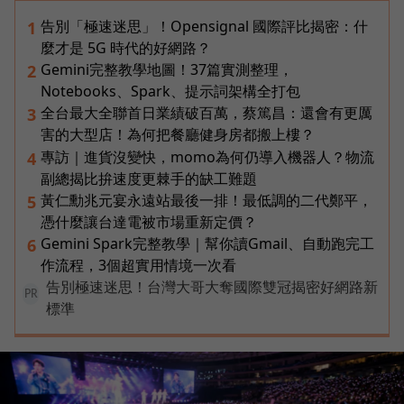
告別「極速迷思」！Opensignal 國際評比揭密：什
1
麼才是 5G 時代的好網路？
Gemini完整教學地圖！37篇實測整理，
2
Notebooks、Spark、提示詞架構全打包
全台最大全聯首日業績破百萬，蔡篤昌：還會有更厲
3
害的大型店！為何把餐廳健身房都搬上樓？
專訪｜進貨沒變快，momo為何仍導入機器人？物流
4
副總揭比拚速度更棘手的缺工難題
黃仁勳兆元宴永遠站最後一排！最低調的二代鄭平，
5
憑什麼讓台達電被市場重新定價？
Gemini Spark完整教學｜幫你讀Gmail、自動跑完工
6
作流程，3個超實用情境一次看
告別極速迷思！台灣大哥大奪國際雙冠揭密好網路新
PR
標準