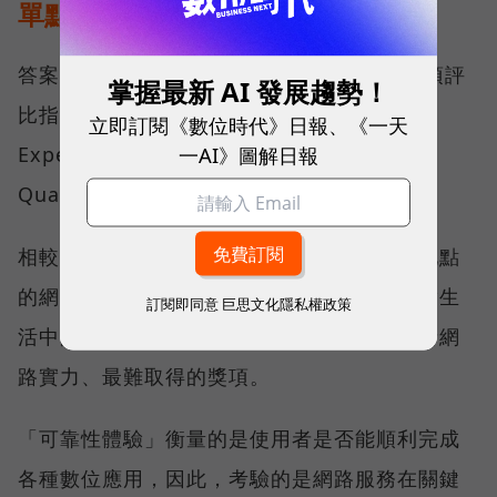
單點測速
答案，就藏在 Opensignal 最具代表性的兩項評
掌握最新 AI 發展趨勢！
比指標──可靠性體驗（Reliability
立即訂閱《數位時代》日報、《一天
一AI》圖解日報
Experience）與品質一致性（Consistent
Quality）。
相較於傳統下載速度只反映單一時間、單一地點
的網路表現，這兩項指標更重視使用者在真實生
訂閱即同意
巨思文化隱私權政策
活中的整體體驗，因此也是最能反映電信業者網
路實力、最難取得的獎項。
「可靠性體驗」衡量的是使用者是否能順利完成
各種數位應用，因此，考驗的是網路服務在關鍵