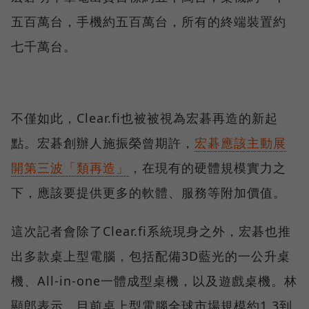
五百萬台，手機約五百萬台，所有的終端裝置約
七千萬台。
不僅如此，Clear.fi也被被視為宏碁再造的新起
點。宏碁創辦人施振榮曾期許，
宏碁應該主動展
開第三波「類再造」
，在現有的硬體規模實力之
下，應該要提供更多的軟體、服務等附加價值。
這次記者會除了Clear.fi系統現身之外，宏碁也推
出多款桌上型電腦，包括配備3D藍光的一公升桌
機、All-in-one一體成型桌機，以及遊戲桌機。林
顯郎表示，目前桌上型電腦全球市場規模約1.3到