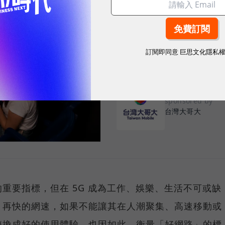
告別「極速迷思」！
密：什麼才是 5
真正好用的網路服務，不是測速
訂閱即同意
巨思文化隱私
演唱會時，網路連線依然穩定、
sponsored by
台灣大哥大
重要指標，但在 5G 成為工作、娛樂、生活不可或缺
，再快的網速，如果不能讓其在人潮聚集、高速移動或
轉換成好的使用體驗，也因如此，衡量「好網路」的標