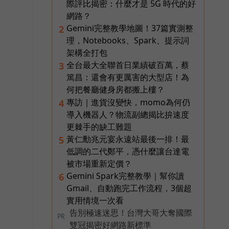
際評比揭密：什麼才是 5G 時代的好
網路？
Gemini完整教學地圖！37篇實測整
2
理，Notebooks、Spark、提示詞
架構全打包
全台最大全聯首日業績破百萬，蔡
3
篤昌：還會有更厲害的大型店！為
何把餐廳健身房都搬上樓？
專訪｜進貨沒變快，momo為何仍
4
導入機器人？物流副總揭比拚速度
更棘手的缺工難題
黃仁勳兆元宴永遠站最後一排！最
5
低調的二代鄭平，憑什麼讓台達電
被市場重新定價？
Gemini Spark完整教學｜幫你讀
6
Gmail、自動跑完工作流程，3個超
實用情境一次看
告別極速迷思！台灣大哥大奪國際
PR
雙冠揭密好網路新標準