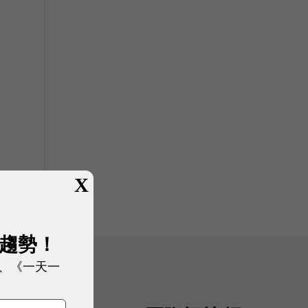
X
展趨勢！
、《一天一