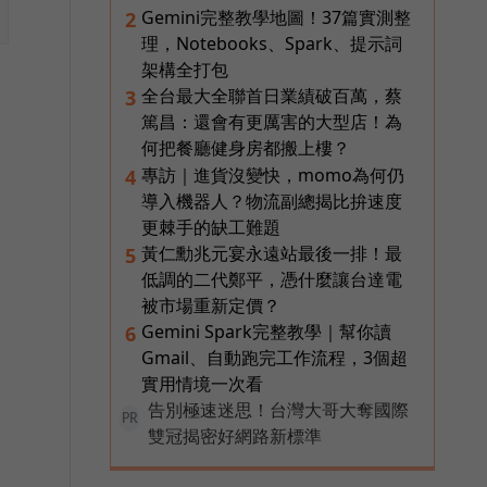
Gemini完整教學地圖！37篇實測整
2
理，Notebooks、Spark、提示詞
架構全打包
全台最大全聯首日業績破百萬，蔡
3
篤昌：還會有更厲害的大型店！為
何把餐廳健身房都搬上樓？
專訪｜進貨沒變快，momo為何仍
4
導入機器人？物流副總揭比拚速度
更棘手的缺工難題
黃仁勳兆元宴永遠站最後一排！最
5
低調的二代鄭平，憑什麼讓台達電
被市場重新定價？
Gemini Spark完整教學｜幫你讀
6
Gmail、自動跑完工作流程，3個超
實用情境一次看
告別極速迷思！台灣大哥大奪國際
PR
雙冠揭密好網路新標準