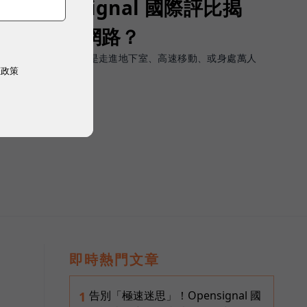
Opensignal 國際評比揭
G 時代的好網路？
軟體上的瞬間峰值，而是走進地下室、高速移動、或身處萬人
權政策
順暢且不中斷。
即時熱門文章
告別「極速迷思」！Opensignal 國
1