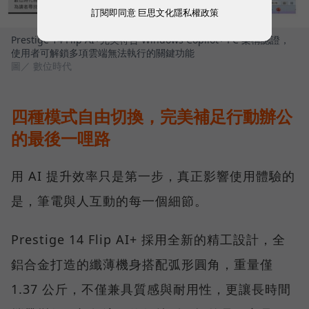
訂閱即同意
巨思文化隱私權政策
Prestige 14 Flip AI+完美符合 Windows Copilot+ PC 架構認證，
使用者可解鎖多項雲端無法執行的關鍵功能
圖／ 數位時代
四種模式自由切換，完美補足行動辦公
的最後一哩路
用 AI 提升效率只是第一步，真正影響使用體驗的
是，筆電與人互動的每一個細節。
Prestige 14 Flip AI+ 採用全新的精工設計，全
鋁合金打造的纖薄機身搭配弧形圓角，重量僅
1.37 公斤，不僅兼具質感與耐用性，更讓長時間