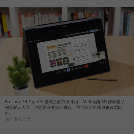
Prestige 14 Flip AI+ 搭載三麥克風陣列、AI 降噪與 3D 降噪鏡頭，
完美鎖定人聲、消除雜音並提升畫質，讓你隨時隨地優雅遠端協
作。
圖／ 數位時代