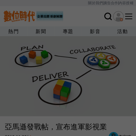
關於我們
廣告合作
內容授權
熱門
新聞
專題
影音
活動
亞馬遜發戰帖，宣布進軍影視業