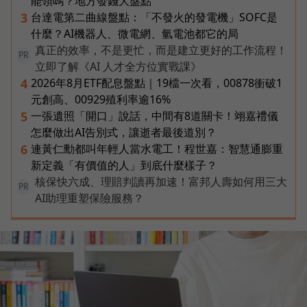
能領嗎？地方發錢大盤點
台達電第二曲線盤點：「不發火的發電機」SOFC是
3
什麼？AI機器人、微電網、氫電池都它的局
真正的效率，不是更忙，而是建立更好的工作流程！
PR
立即了解《AI 人才全方位實戰課》
2026年8月ETF配息盤點｜19檔一次看，00878衝破1
4
元創高、00929殖利率逾16%
一張遺照「開口」說話，中間有8道關卡！翊嘉禮儀
5
怎麼做出AI告別式，讓逝者最後道別？
連黃仁勳都叫年輕人當水電工！程世嘉：智慧通膨重
6
新定義「有價值的人」到底什麼樣子？
核保快六成、理賠判讀再加速！富邦人壽如何用三大
PR
AI助理重塑保險服務？