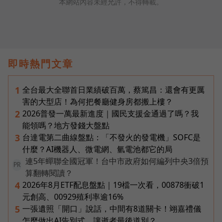
本網站內容未經允許，不得轉載。
即時熱門文章
全台最大全聯首日業績破百萬，蔡篤昌：還會有更厲
1
害的大型店！為何把餐廳健身房都搬上樓？
2026普發一萬最新進度｜國民支援金通過了嗎？我
2
能領嗎？地方發錢大盤點
台達電第二曲線盤點：「不發火的發電機」SOFC是
3
什麼？AI機器人、微電網、氫電池都它的局
連5年蟬聯全國冠軍！台中市政府如何編列中央3倍預
PR
算翻轉閱讀？
2026年8月ETF配息盤點｜19檔一次看，00878衝破1
4
元創高、00929殖利率逾16%
一張遺照「開口」說話，中間有8道關卡！翊嘉禮儀
5
怎麼做出AI告別式，讓逝者最後道別？