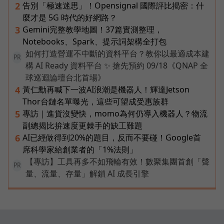
告別「極速迷思」！Opensignal 國際評比揭密：什
2
麼才是 5G 時代的好網路？
Gemini完整教學地圖！37篇實測整理，
3
Notebooks、Spark、提示詞架構全打包
如何打造營運不中斷的資料平台？教你以最適成本建
PR
構 AI Ready 資料平台 ✨ 搶先預約 09/18《QNAP 全
球巡迴論壇台北首場》
黃仁勳再喊下一波AI浪潮是機器人！輝達Jetson
4
Thor台鏈名單曝光，這些可望成受惠族群
專訪｜進貨沒變快，momo為何仍導入機器人？物流
5
副總揭比拚速度更棘手的缺工難題
AI已經做得到20%的題目，反而不要碰！Google首
6
席科學家給創業者的「1%法則」
【專訪】工具再多不如飛輪有效！數聚集團首創「聲
PR
量、流量、存量」解鎖 AI 成長引擎