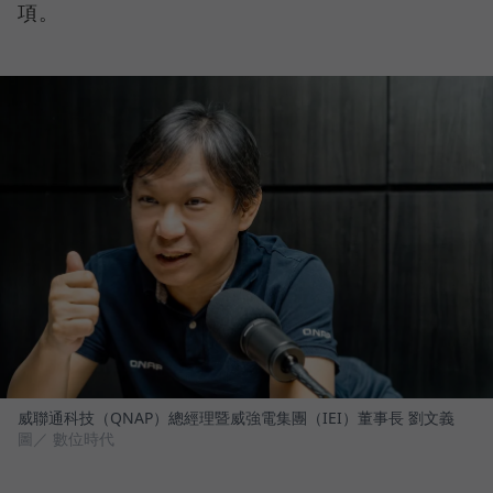
項。
威聯通科技（QNAP）總經理暨威強電集團（IEI）董事長 劉文義
圖／ 數位時代