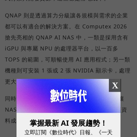
QNAP 則是透過算力分級讓各規模與需求的企業
都可以有適合的解決方案。在 Computex 2026
搶先亮相的 QNAP AI NAS 中，一類是採用含有
iGPU 與專屬 NPU 的處理器平台，以一百多
TOPS 的範圍，可順暢使用 AI 應用程式；另一類
機種則可安裝 1 張或 2 張 NVIDIA 顯示卡，處理
更大的運算量。
X
同時 QNAP 也在軟體端也持續開發，目標是讓
NAS 裡的資料更有效率地被 AI 工具調用，讓資
料成為有價值的知識。
掌握最新 AI 發展趨勢！
立即訂閱《數位時代》日報、《一天