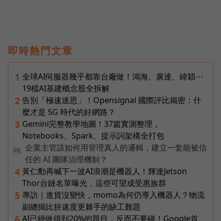
即時熱門文章
全球AI伺服器幾乎都靠台廠做！鴻海、廣達、緯穎⋯
1
19檔AI基建概念股全拆解
告別「極速迷思」！Opensignal 國際評比揭密：什
2
麼才是 5G 時代的好網路？
Gemini完整教學地圖！37篇實測整理，
3
Notebooks、Spark、提示詞架構全打包
企業主管該如何用管理真人的邏輯，建立一套能被信
PR
任的 AI 團隊治理機制？
黃仁勳再喊下一波AI浪潮是機器人！輝達Jetson
4
Thor台鏈名單曝光，這些可望成受惠族群
專訪｜進貨沒變快，momo為何仍導入機器人？物流
5
副總揭比拚速度更棘手的缺工難題
AI已經做得到20%的題目，反而不要碰！Google首
6