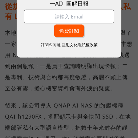
一AI》圖解日報
從規格走到現場：能源公司如何導入私
有 LLM？
本地 AI 實際落地部署會是什麼模樣？劉文義舉了
一家約 50 多人的能源公司為例。這家公司原本想
訂閱即同意
巨思文化隱私權政策
用 NAS 搭配雲端 AI 建置內部資料庫，但很快遇
到兩個瓶頸：一是員工查詢時明顯出現卡頓；二
是專利、技術與合約都高度敏感，高層不願上傳
至公有雲，擔心機密資料會有外洩的疑慮。
後來，該公司導入 QNAP AI NAS 的旗艦機種
QAI-h1290FX，搭配顯示卡與全快閃 SSD，在地
端部署私有大型語言模型，把數十年來封存的靜