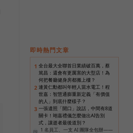
國
即時熱門文章
全台最大全聯首日業績破百萬，蔡
1
篤昌：還會有更厲害的大型店！為
何把餐廳健身房都搬上樓？
連黃仁勳都叫年輕人當水電工！程
2
世嘉：智慧通膨重新定義「有價值
的人」到底什麼樣子？
一張遺照「開口」說話，中間有8道
3
關卡！翊嘉禮儀怎麼做出AI告別
式，讓逝者最後道別？
1 名員工、一支 AI 團隊全包辦——
PR