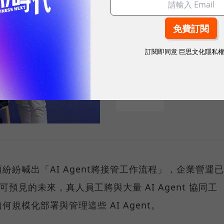
招募與治理的設計滿足企業需求。
訂閱即同意
巨思文化隱私
sponsored by
SUPER 8 Studio
巨頭紛紛喊出「AI Agent將接管工作流程」，企業營運已
可預見的未來，真人員工將與大量 AI Agent 協同工
規模化部署與管理這些 AI Agent。