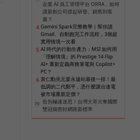
企業 AI 員工管理平台 ORRA，如何
讓新創公司撐起研發、銷售到客
服？
Gemini Spark完整教學｜幫你讀
4
Gmail、自動跑完工作流程，3個超
實用情境一次看
AI 時代的行動生產力：MSI 如何用
5
「理解情境」的 Prestige 14 Flip
AI+ 重新定義商務筆電與 Copilot+
PC？
黃仁勳兆元宴永遠站最後一排！最
6
低調的二代鄭平，憑什麼讓台達電
被市場重新定價？
告別極速迷思！台灣大哥大奪國際
PR
雙冠揭密好網路新標準