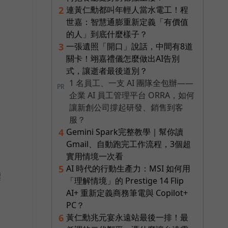
連黃仁勳都叫年輕人當水電工！程
2
世嘉：智慧通膨重新定義「有價值
的人」到底什麼樣子？
一張遺照「開口」說話，中間有8道
3
關卡！翊嘉禮儀怎麼做出AI告別
式，讓逝者最後道別？
1 名員工、一支 AI 團隊全包辦——
PR
企業 AI 員工管理平台 ORRA，如何
讓新創公司撐起研發、銷售到客
服？
Gemini Spark完整教學｜幫你讀
4
Gmail、自動跑完工作流程，3個超
實用情境一次看
AI 時代的行動生產力：MSI 如何用
5
撰
「理解情境」的 Prestige 14 Flip
AI+ 重新定義商務筆電與 Copilot+
PC？
黃仁勳兆元宴永遠站最後一排！最
6