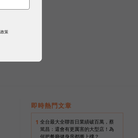
權政策
即時熱門文章
全台最大全聯首日業績破百萬，蔡
1
篤昌：還會有更厲害的大型店！為
何把餐廳健身房都搬上樓？