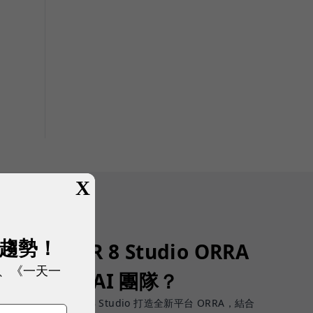
X
展趨勢！
了！SUPER 8 Studio ORRA
、《一天一
募、治理 AI 團隊？
團隊才是挑戰，SUPER 8 Studio 打造全新平台 ORRA，結合