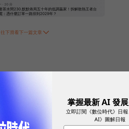
往下滑看下一篇文章
2026.08.05
|
雲端運算與服務
掌握最新 AI 發
AI Agent 時代來
立即訂閱《數位時代》日報
如何讓企業快速招
AI》圖解日報
打造 AI Agent 不難，管理 AI 