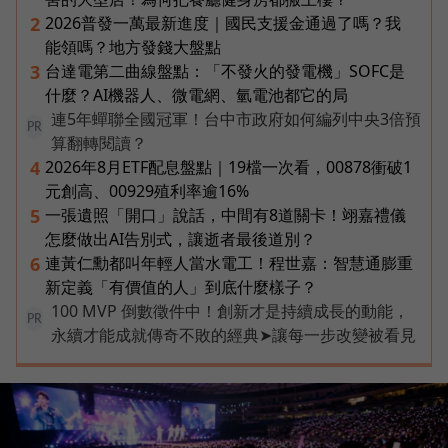
2026普發一萬最新進度｜國民支援金通過了嗎？我
2
能領嗎？地方發錢大盤點
台達電第二曲線盤點：「不發火的發電機」SOFC是
3
什麼？AI機器人、微電網、氫電池都它的局
連5年蟬聯全國冠軍！台中市政府如何編列中央3倍預
PR
算翻轉閱讀？
2026年8月ETF配息盤點｜19檔一次看，00878衝破1
4
元創高、00929殖利率逾16%
一張遺照「開口」說話，中間有8道關卡！翊嘉禮儀
5
怎麼做出AI告別式，讓逝者最後道別？
連黃仁勳都叫年輕人當水電工！程世嘉：智慧通膨重
6
新定義「有價值的人」到底什麼樣子？
100 MVP 倒數徵件中！創新才是持續成長的動能，
PR
永續才能成就傳奇不敗的經典➤讓每一步改變被看見