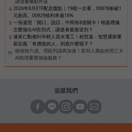
讓借書像點外送
2026年8月ETF配息盤點｜19檔一次看，00878衝破1
4
元創高、00929殖利率逾16%
一張遺照「開口」說話，中間有8道關卡！翊嘉禮儀
5
怎麼做出AI告別式，讓逝者最後道別？
連黃仁勳都叫年輕人當水電工！程世嘉：智慧通膨重
6
新定義「有價值的人」到底什麼樣子？
核保快六成、理賠判讀再加速！富邦人壽如何用三大
PR
AI助理重塑保險服務？
追蹤我們