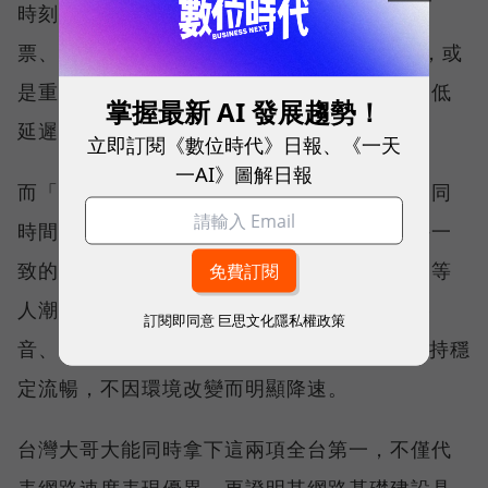
時刻不中斷的能力。例如，搶購熱門演唱會門
票、秒殺限量商品、超商結帳掃描 QR Code，或
是重要的線上會議，都需要網路能即時回應、低
掌握最新 AI 發展趨勢！
延遲且持續運作。
立即訂閱《數位時代》日報、《一天
一AI》圖解日報
而「品質一致性」則是衡量電信業者可否在不同
時間、不同地點、不同網路負載下，都能維持一
致的網路服務品質。無論是在跨年晚會、球賽等
人潮密集場域，或是在高速移動時觀看串流影
訂閱即同意
巨思文化隱私權政策
音、傳送 LINE 訊息、分享社群動態，確保維持穩
定流暢，不因環境改變而明顯降速。
台灣大哥大能同時拿下這兩項全台第一，不僅代
表網路速度表現優異，更證明其網路基礎建設具