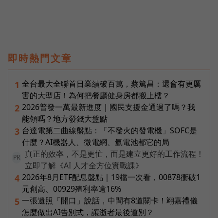
即時熱門文章
全台最大全聯首日業績破百萬，蔡篤昌：還會有更厲
1
害的大型店！為何把餐廳健身房都搬上樓？
2026普發一萬最新進度｜國民支援金通過了嗎？我
2
能領嗎？地方發錢大盤點
台達電第二曲線盤點：「不發火的發電機」SOFC是
3
什麼？AI機器人、微電網、氫電池都它的局
真正的效率，不是更忙，而是建立更好的工作流程！
PR
立即了解《AI 人才全方位實戰課》
2026年8月ETF配息盤點｜19檔一次看，00878衝破1
4
元創高、00929殖利率逾16%
一張遺照「開口」說話，中間有8道關卡！翊嘉禮儀
5
怎麼做出AI告別式，讓逝者最後道別？