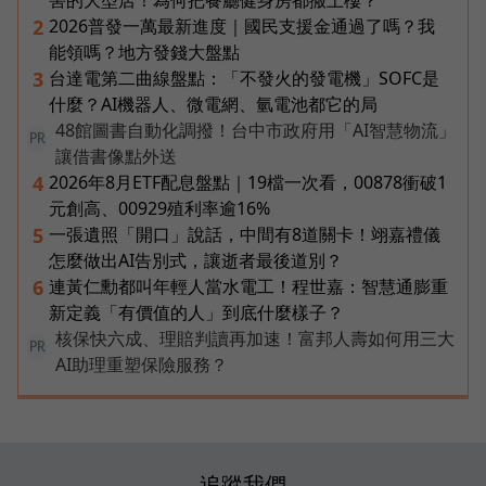
2026普發一萬最新進度｜國民支援金通過了嗎？我
2
能領嗎？地方發錢大盤點
台達電第二曲線盤點：「不發火的發電機」SOFC是
3
什麼？AI機器人、微電網、氫電池都它的局
48館圖書自動化調撥！台中市政府用「AI智慧物流」
PR
讓借書像點外送
2026年8月ETF配息盤點｜19檔一次看，00878衝破1
4
元創高、00929殖利率逾16%
一張遺照「開口」說話，中間有8道關卡！翊嘉禮儀
5
怎麼做出AI告別式，讓逝者最後道別？
連黃仁勳都叫年輕人當水電工！程世嘉：智慧通膨重
6
新定義「有價值的人」到底什麼樣子？
核保快六成、理賠判讀再加速！富邦人壽如何用三大
PR
AI助理重塑保險服務？
追蹤我們