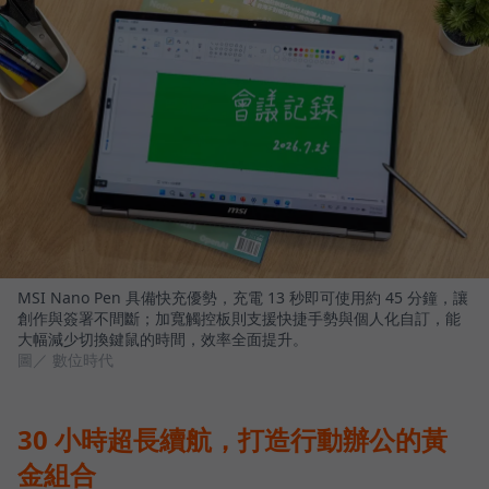
MSI Nano Pen 具備快充優勢，充電 13 秒即可使用約 45 分鐘，讓
創作與簽署不間斷；加寬觸控板則支援快捷手勢與個人化自訂，能
大幅減少切換鍵鼠的時間，效率全面提升。
圖／ 數位時代
30 小時超長續航，打造行動辦公的黃
金組合