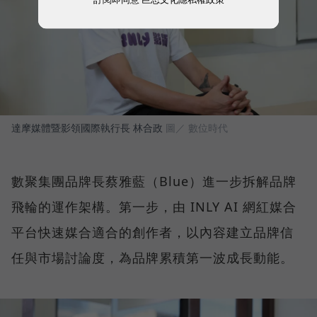
達摩媒體暨影領國際執行長 林合政
圖／ 數位時代
數聚集團品牌長蔡雅藍（Blue）進一步拆解品牌
飛輪的運作架構。第一步，由 INLY AI 網紅媒合
平台快速媒合適合的創作者，以內容建立品牌信
任與市場討論度，為品牌累積第一波成長動能。