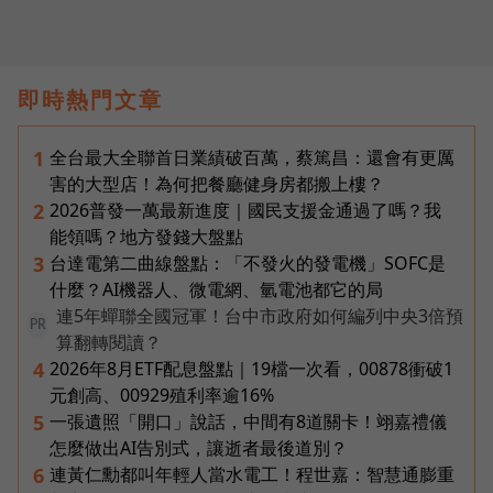
即時熱門文章
全台最大全聯首日業績破百萬，蔡篤昌：還會有更厲
1
害的大型店！為何把餐廳健身房都搬上樓？
2026普發一萬最新進度｜國民支援金通過了嗎？我
2
能領嗎？地方發錢大盤點
台達電第二曲線盤點：「不發火的發電機」SOFC是
3
什麼？AI機器人、微電網、氫電池都它的局
連5年蟬聯全國冠軍！台中市政府如何編列中央3倍預
PR
算翻轉閱讀？
2026年8月ETF配息盤點｜19檔一次看，00878衝破1
4
元創高、00929殖利率逾16%
一張遺照「開口」說話，中間有8道關卡！翊嘉禮儀
5
怎麼做出AI告別式，讓逝者最後道別？
連黃仁勳都叫年輕人當水電工！程世嘉：智慧通膨重
6