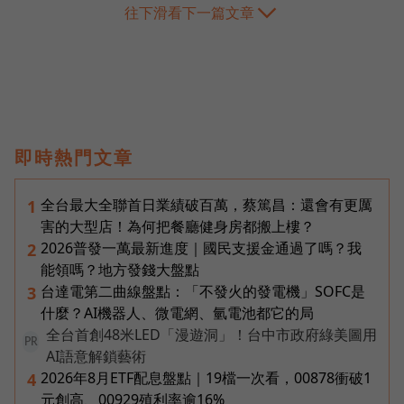
往下滑看下一篇文章
即時熱門文章
全台最大全聯首日業績破百萬，蔡篤昌：還會有更厲
1
害的大型店！為何把餐廳健身房都搬上樓？
2026普發一萬最新進度｜國民支援金通過了嗎？我
2
能領嗎？地方發錢大盤點
台達電第二曲線盤點：「不發火的發電機」SOFC是
3
什麼？AI機器人、微電網、氫電池都它的局
全台首創48米LED「漫遊洞」！台中市政府綠美圖用
PR
AI語意解鎖藝術
2026年8月ETF配息盤點｜19檔一次看，00878衝破1
4
元創高、00929殖利率逾16%