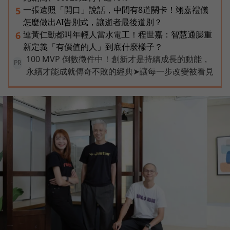
一張遺照「開口」說話，中間有8道關卡！翊嘉禮儀
5
怎麼做出AI告別式，讓逝者最後道別？
連黃仁勳都叫年輕人當水電工！程世嘉：智慧通膨重
6
新定義「有價值的人」到底什麼樣子？
100 MVP 倒數徵件中！創新才是持續成長的動能，
PR
永續才能成就傳奇不敗的經典➤讓每一步改變被看見