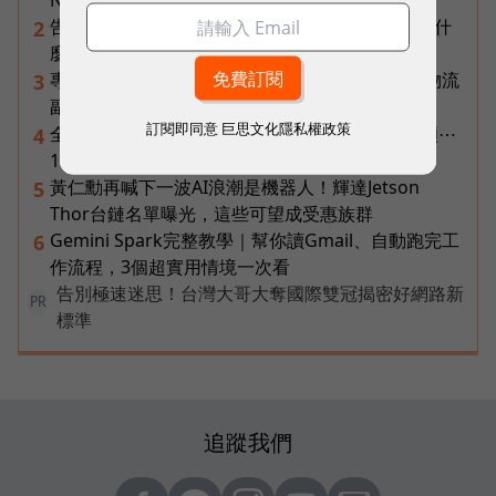
Notebooks、Spark、提示詞架構全打包
告別「極速迷思」！Opensignal 國際評比揭密：什
2
麼才是 5G 時代的好網路？
專訪｜進貨沒變快，momo為何仍導入機器人？物流
3
副總揭比拚速度更棘手的缺工難題
訂閱即同意
巨思文化隱私權政策
全球AI伺服器幾乎都靠台廠做！鴻海、廣達、緯穎⋯
4
19檔AI基建概念股全拆解
黃仁勳再喊下一波AI浪潮是機器人！輝達Jetson
5
Thor台鏈名單曝光，這些可望成受惠族群
Gemini Spark完整教學｜幫你讀Gmail、自動跑完工
6
作流程，3個超實用情境一次看
告別極速迷思！台灣大哥大奪國際雙冠揭密好網路新
PR
標準
追蹤我們