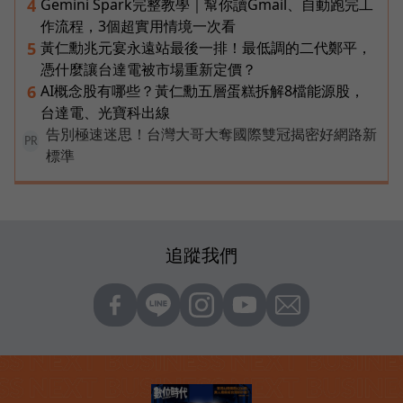
Gemini Spark完整教學｜幫你讀Gmail、自動跑完工
4
作流程，3個超實用情境一次看
黃仁勳兆元宴永遠站最後一排！最低調的二代鄭平，
5
憑什麼讓台達電被市場重新定價？
AI概念股有哪些？黃仁勳五層蛋糕拆解8檔能源股，
6
台達電、光寶科出線
告別極速迷思！台灣大哥大奪國際雙冠揭密好網路新
PR
標準
追蹤我們