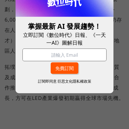
劃，中國LED產業規模預計在2015年達5,000-
6,000億元人民幣目標。然而，中國LED產業仍存
掌握最新 AI 發展趨勢！
在人力資源嚴重匱乏（短缺百萬名研發製造人
立即訂閱《數位時代》日報、《一天
才）與管理、品質等多重問題，向台灣或海外地
一AI》圖解日報
區人才挖角大戰恐一觸即發。
拓墣認為，若台灣業者在關鍵環節的製造、品質
及成本優勢能與中國龐大市場潛力結合，兩岸合
訂閱即同意
巨思文化隱私權政策
作推動LED產業普及化，提升產業經驗並快速成
長，方可在LED產業爆發初期贏得全球市場先機。