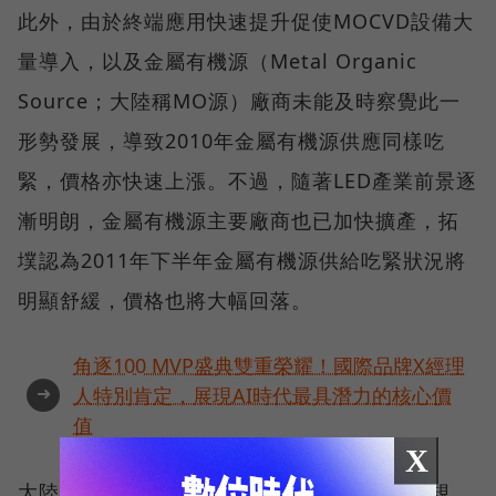
此外，由於終端應用快速提升促使MOCVD設備大
量導入，以及金屬有機源（Metal Organic
Source；大陸稱MO源）廠商未能及時察覺此一
形勢發展，導致2010年金屬有機源供應同樣吃
緊，價格亦快速上漲。不過，隨著LED產業前景逐
漸明朗，金屬有機源主要廠商也已加快擴產，拓
墣認為2011年下半年金屬有機源供給吃緊狀況將
明顯舒緩，價格也將大幅回落。
角逐100 MVP盛典雙重榮耀！國際品牌X經理
➜
人特別肯定，展現AI時代最具潛力的核心價
值
X
大陸人才短缺 挖角大戰難免根據中國十二五規