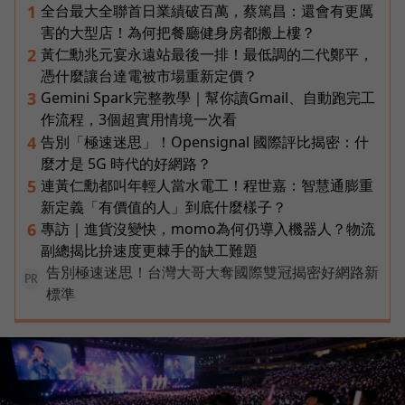
全台最大全聯首日業績破百萬，蔡篤昌：還會有更厲
1
害的大型店！為何把餐廳健身房都搬上樓？
黃仁勳兆元宴永遠站最後一排！最低調的二代鄭平，
2
憑什麼讓台達電被市場重新定價？
Gemini Spark完整教學｜幫你讀Gmail、自動跑完工
3
作流程，3個超實用情境一次看
告別「極速迷思」！Opensignal 國際評比揭密：什
4
麼才是 5G 時代的好網路？
連黃仁勳都叫年輕人當水電工！程世嘉：智慧通膨重
5
新定義「有價值的人」到底什麼樣子？
專訪｜進貨沒變快，momo為何仍導入機器人？物流
6
副總揭比拚速度更棘手的缺工難題
告別極速迷思！台灣大哥大奪國際雙冠揭密好網路新
PR
標準