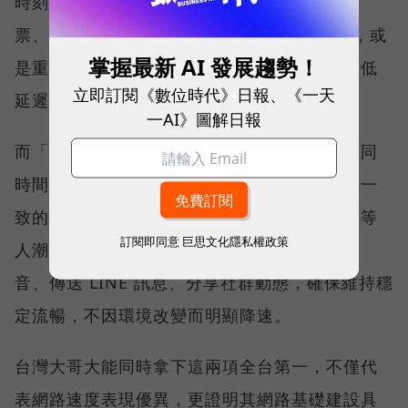
時刻不中斷的能力。例如，搶購熱門演唱會門
票、秒殺限量商品、超商結帳掃描 QR Code，或
掌握最新 AI 發展趨勢！
是重要的線上會議，都需要網路能即時回應、低
立即訂閱《數位時代》日報、《一天
延遲且持續運作。
一AI》圖解日報
而「品質一致性」則是衡量電信業者可否在不同
時間、不同地點、不同網路負載下，都能維持一
致的網路服務品質。無論是在跨年晚會、球賽等
訂閱即同意
巨思文化隱私權政策
人潮密集場域，或是在高速移動時觀看串流影
音、傳送 LINE 訊息、分享社群動態，確保維持穩
定流暢，不因環境改變而明顯降速。
台灣大哥大能同時拿下這兩項全台第一，不僅代
表網路速度表現優異，更證明其網路基礎建設具