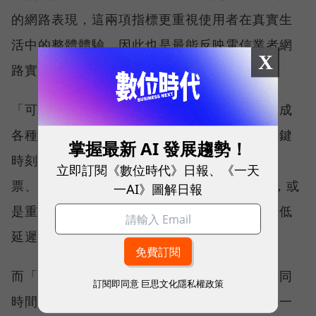
的網路表現，這兩項指標更重視使用者在真實生
活中的整體體驗，因此也是最能反映電信業者網
X
路實力、最難取得的獎項。
「可靠性體驗」衡量的是使用者是否能順利完成
各種數位應用，因此，考驗的是網路服務在關鍵
掌握最新 AI 發展趨勢！
時刻不中斷的能力。例如，搶購熱門演唱會門
立即訂閱《數位時代》日報、《一天
票、秒殺限量商品、超商結帳掃描 QR Code，或
一AI》圖解日報
是重要的線上會議，都需要網路能即時回應、低
延遲且持續運作。
而「品質一致性」則是衡量電信業者可否在不同
訂閱即同意
巨思文化隱私權政策
時間、不同地點、不同網路負載下，都能維持一