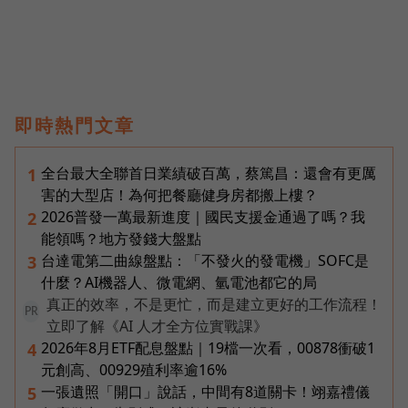
即時熱門文章
全台最大全聯首日業績破百萬，蔡篤昌：還會有更厲
1
害的大型店！為何把餐廳健身房都搬上樓？
2026普發一萬最新進度｜國民支援金通過了嗎？我
2
能領嗎？地方發錢大盤點
台達電第二曲線盤點：「不發火的發電機」SOFC是
3
什麼？AI機器人、微電網、氫電池都它的局
真正的效率，不是更忙，而是建立更好的工作流程！
PR
立即了解《AI 人才全方位實戰課》
2026年8月ETF配息盤點｜19檔一次看，00878衝破1
4
元創高、00929殖利率逾16%
一張遺照「開口」說話，中間有8道關卡！翊嘉禮儀
5