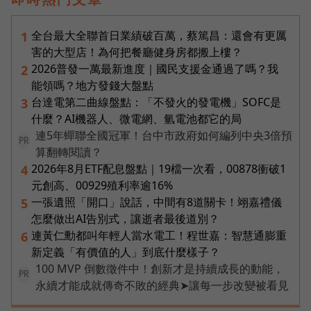
全台最大全聯首日業績破百萬，蔡篤昌：還會有更厲
1
害的大型店！為何把餐廳健身房都搬上樓？
2026普發一萬最新進度｜國民支援金通過了嗎？我
2
能領嗎？地方發錢大盤點
台達電第二曲線盤點：「不發火的發電機」SOFC是
3
什麼？AI機器人、微電網、氫電池都它的局
連5年蟬聯全國冠軍！台中市政府如何編列中央3倍預
PR
算翻轉閱讀？
2026年8月ETF配息盤點｜19檔一次看，00878衝破1
4
元創高、00929殖利率逾16%
一張遺照「開口」說話，中間有8道關卡！翊嘉禮儀
5
怎麼做出AI告別式，讓逝者最後道別？
連黃仁勳都叫年輕人當水電工！程世嘉：智慧通膨重
6
新定義「有價值的人」到底什麼樣子？
100 MVP 倒數徵件中！創新才是持續成長的動能，
PR
永續才能成就傳奇不敗的經典➤讓每一步改變被看見