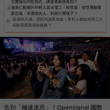
怎麼做出AI告別式，讓逝者最後道別？
連黃仁勳都叫年輕人當水電工！程世嘉：智慧通膨重
6
新定義「有價值的人」到底什麼樣子？
核保快六成、理賠判讀再加速！富邦人壽如何用三大
PR
AI助理重塑保險服務？
告別「極速迷思」！Opensignal 國際