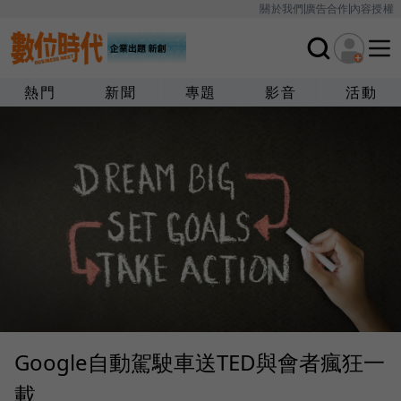
關於我們
廣告合作
內容授權
熱門
新聞
專題
影音
活動
Google自動駕駛車送TED與會者瘋狂一
載