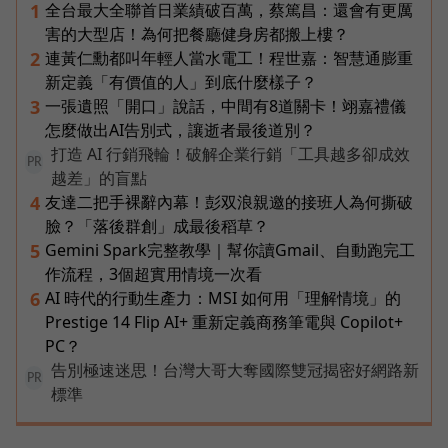
全台最大全聯首日業績破百萬，蔡篤昌：還會有更厲
1
害的大型店！為何把餐廳健身房都搬上樓？
連黃仁勳都叫年輕人當水電工！程世嘉：智慧通膨重
2
新定義「有價值的人」到底什麼樣子？
一張遺照「開口」說話，中間有8道關卡！翊嘉禮儀
3
怎麼做出AI告別式，讓逝者最後道別？
打造 AI 行銷飛輪！破解企業行銷「工具越多卻成效
PR
越差」的盲點
友達二把手裸辭內幕！彭双浪親邀的接班人為何撕破
4
臉？「落後群創」成最後稻草？
Gemini Spark完整教學｜幫你讀Gmail、自動跑完工
5
作流程，3個超實用情境一次看
AI 時代的行動生產力：MSI 如何用「理解情境」的
6
Prestige 14 Flip AI+ 重新定義商務筆電與 Copilot+
PC？
告別極速迷思！台灣大哥大奪國際雙冠揭密好網路新
PR
標準