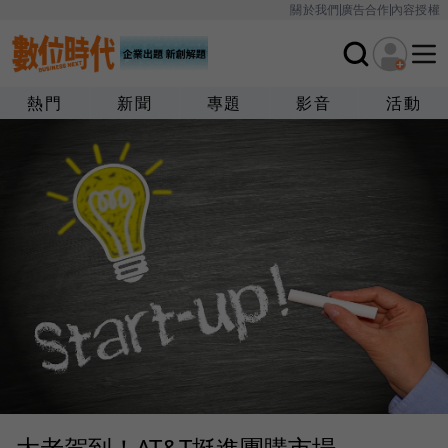
關於我們
廣告合作
內容授權
熱門
新聞
專題
影音
活動
大老駕到！AT&T挺進團購市場