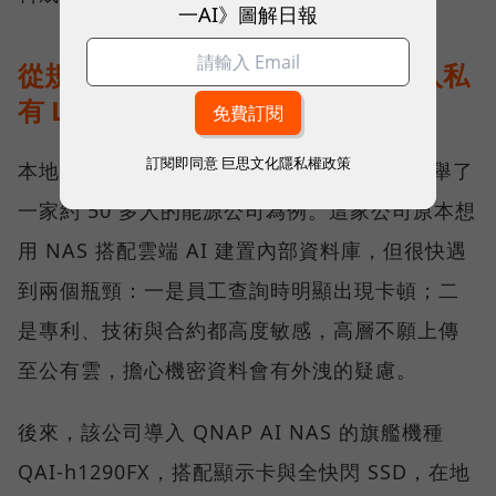
一AI》圖解日報
從規格走到現場：能源公司如何導入私
有 LLM？
訂閱即同意
巨思文化隱私權政策
本地 AI 實際落地部署會是什麼模樣？劉文義舉了
一家約 50 多人的能源公司為例。這家公司原本想
用 NAS 搭配雲端 AI 建置內部資料庫，但很快遇
到兩個瓶頸：一是員工查詢時明顯出現卡頓；二
是專利、技術與合約都高度敏感，高層不願上傳
至公有雲，擔心機密資料會有外洩的疑慮。
後來，該公司導入 QNAP AI NAS 的旗艦機種
QAI-h1290FX，搭配顯示卡與全快閃 SSD，在地