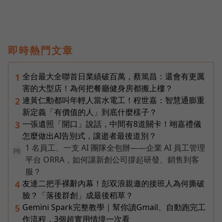
即時熱門文章
全台最大全聯首日業績破百萬，蔡篤昌：還會有更厲
1
害的大型店！為何把餐廳健身房都搬上樓？
連黃仁勳都叫年輕人當水電工！程世嘉：智慧通膨重
2
新定義「有價值的人」到底什麼樣子？
一張遺照「開口」說話，中間有8道關卡！翊嘉禮儀
3
怎麼做出AI告別式，讓逝者最後道別？
1 名員工、一支 AI 團隊全包辦——企業 AI 員工管理
PR
平台 ORRA，如何讓新創公司撐起研發、銷售到客
服？
友達二把手裸辭內幕！彭双浪親邀的接班人為何撕破
4
臉？「落後群創」成最後稻草？
Gemini Spark完整教學｜幫你讀Gmail、自動跑完工
5
作流程，3個超實用情境一次看