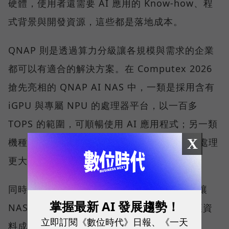
硬體，使用者還需要 AI 應用的 Know-how、程
式背景與開發資源，這些都是落地成本。
QNAP 則是透過算力分級讓各規模與需求的企業
都可以有適合的解決方案。在 Computex 2026
搶先亮相的 QNAP AI NAS 中，一類是採用含有
iGPU 與專屬 NPU 的處理器平台，以一百多
TOPS 的範圍，可順暢使用 AI 應用程式；另一類
X
機種則可安裝 1 張或 2 張 NVIDIA 顯示卡，處理
更大的運算量。
同時 QNAP 也在軟體端也持續開發，目標是讓
掌握最新 AI 發展趨勢！
NAS 裡的資料更有效率地被 AI 工具調用，讓資
立即訂閱《數位時代》日報、《一天
料成為有價值的知識。