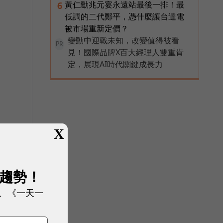
黃仁勳兆元宴永遠站最後一排！最
6
低調的二代鄭平，憑什麼讓台達電
被市場重新定價？
變動中迎戰未知，改變值得被看
PR
見！國際品牌X百大經理人雙重肯
定，展現AI時代關鍵成長力
X
展趨勢！
、《一天一