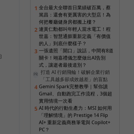
全台最大全聯首日業績破百萬，蔡
1
篤昌：還會有更厲害的大型店！為
何把餐廳健身房都搬上樓？
連黃仁勳都叫年輕人當水電工！程
2
，
世嘉：智慧通膨重新定義「有價值
的人」到底什麼樣子？
一張遺照「開口」說話，中間有8道
3
的
關卡！翊嘉禮儀怎麼做出AI告別
式，讓逝者最後道別？
打造 AI 行銷飛輪！破解企業行銷
PR
「工具越多卻成效越差」的盲點
Gemini Spark完整教學｜幫你讀
4
Gmail、自動跑完工作流程，3個超
實用情境一次看
AI 時代的行動生產力：MSI 如何用
5
「理解情境」的 Prestige 14 Flip
AI+ 重新定義商務筆電與 Copilot+
PC？