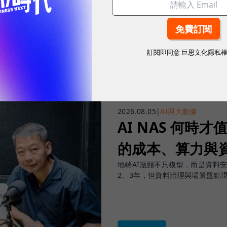
往下滑看下一篇文章
訂閱即同意
巨思文化隱私
2026.08.05
|
AI與大數據
AI NAS 何時才
的成本、算力與
地端AI瓶頸不只模型，而是資料
2、3年，但資料治理與場景盤點