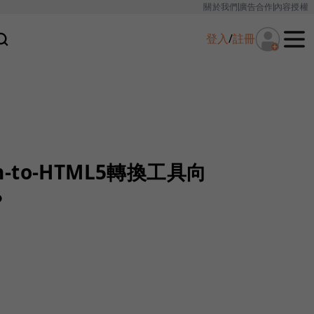
關於我們
廣告合作
內容授權
登入
/
註冊
h-to-HTML5轉換工具向
？