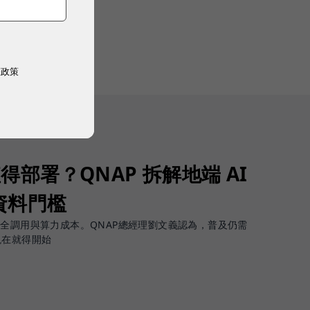
權政策
值得部署？QNAP 拆解地端 AI
資料門檻
安全調用與算力成本。QNAP總經理劉文義認為，普及仍需
現在就得開始