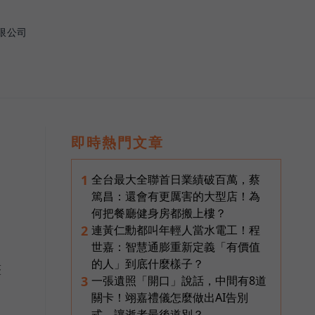
限公司
即時熱門文章
全台最大全聯首日業績破百萬，蔡
1
篤昌：還會有更厲害的大型店！為
何把餐廳健身房都搬上樓？
連黃仁勳都叫年輕人當水電工！程
2
世嘉：智慧通膨重新定義「有價值
的人」到底什麼樣子？
整
一張遺照「開口」說話，中間有8道
3
關卡！翊嘉禮儀怎麼做出AI告別
式，讓逝者最後道別？