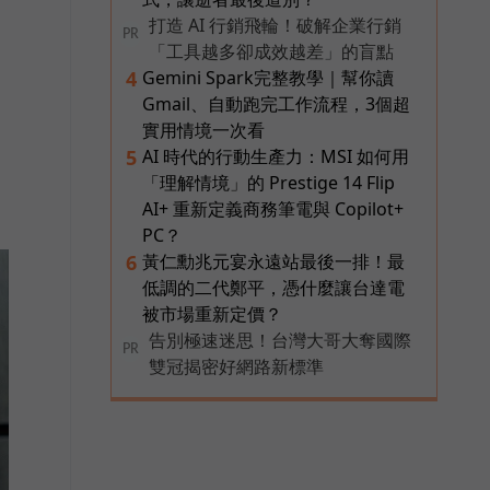
打造 AI 行銷飛輪！破解企業行銷
PR
「工具越多卻成效越差」的盲點
Gemini Spark完整教學｜幫你讀
4
Gmail、自動跑完工作流程，3個超
實用情境一次看
AI 時代的行動生產力：MSI 如何用
5
「理解情境」的 Prestige 14 Flip
AI+ 重新定義商務筆電與 Copilot+
PC？
黃仁勳兆元宴永遠站最後一排！最
6
低調的二代鄭平，憑什麼讓台達電
被市場重新定價？
告別極速迷思！台灣大哥大奪國際
PR
雙冠揭密好網路新標準