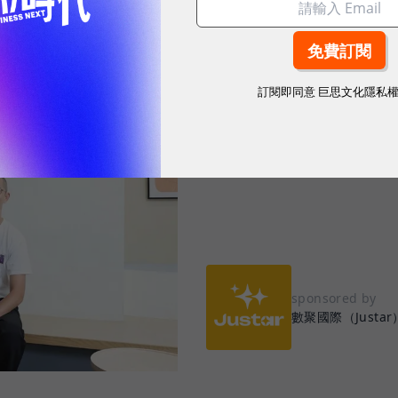
2026.07.28
|
行銷與Martech
數聚集團首創「
訂閱即同意
巨思文化隱私
輪，打造企業專屬
sponsored by
數聚國際（Justar