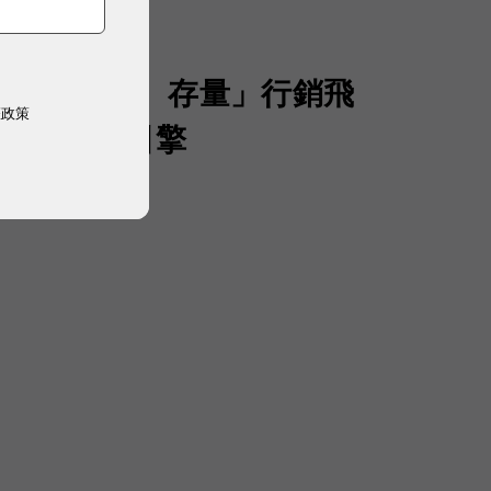
聲量、流量、存量」行銷飛
權政策
 AI 成長引擎
）