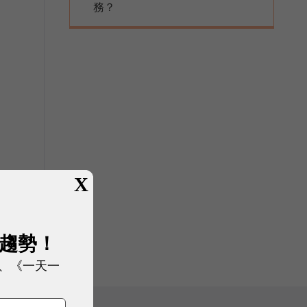
務？
X
展趨勢！
、《一天一