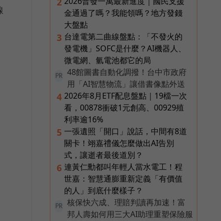
2026普發一萬最新進度｜國民支援
2
線
金通過了嗎？我能領嗎？地方發錢
大盤點
台達電第二曲線盤點：「不發火的
3
發電機」SOFC是什麼？AI機器人、
微電網、氫電池都它的局
48館圖書自動化調撥！台中市政府
PR
用「AI智慧物流」讓借書像點外送
2026年8月ETF配息盤點｜19檔一次
4
看，00878衝破1元創高、00929殖
利率逾16%
一張遺照「開口」說話，中間有8道
5
關卡！翊嘉禮儀怎麼做出AI告別
式，讓逝者最後道別？
連黃仁勳都叫年輕人當水電工！程
6
世嘉：智慧通膨重新定義「有價值
的人」到底什麼樣子？
核保快六成、理賠判讀再加速！富
PR
邦人壽如何用三大AI助理重塑保險服