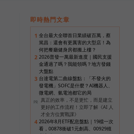
即時熱門文章
全台最大全聯首日業績破百萬，蔡
1
篤昌：還會有更厲害的大型店！為
何把餐廳健身房都搬上樓？
2026普發一萬最新進度｜國民支援
2
金通過了嗎？我能領嗎？地方發錢
大盤點
台達電第二曲線盤點：「不發火的
3
發電機」SOFC是什麼？AI機器人、
微電網、氫電池都它的局
真正的效率，不是更忙，而是建立
PR
更好的工作流程！立即了解《AI 人
才全方位實戰課》
2026年8月ETF配息盤點｜19檔一次
4
看，00878衝破1元創高、00929殖