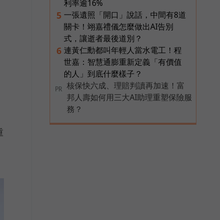
利率逾16%
一張遺照「開口」說話，中間有8道
5
關卡！翊嘉禮儀怎麼做出AI告別
式，讓逝者最後道別？
連黃仁勳都叫年輕人當水電工！程
6
世嘉：智慧通膨重新定義「有價值
的人」到底什麼樣子？
核保快六成、理賠判讀再加速！富
PR
邦人壽如何用三大AI助理重塑保險服
務？
重