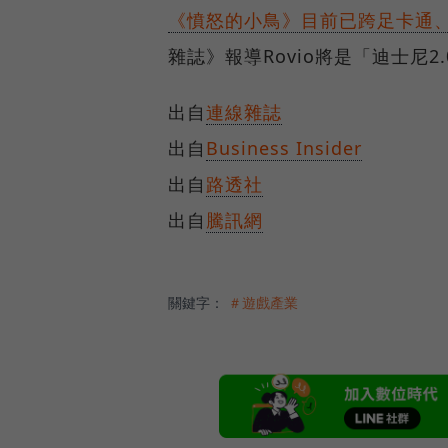
《憤怒的小鳥》目前已跨足卡通、
雜誌》報導Rovio將是「迪士尼2.
出自
連線雜誌
出自
Business Insider
出自
路透社
出自
騰訊網
關鍵字：
＃遊戲產業