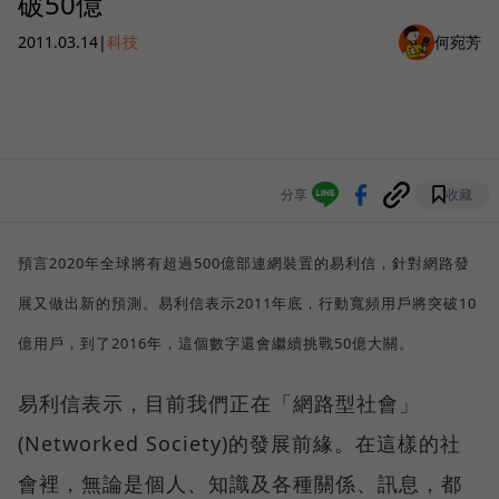
破50億
2011.03.14
|
科技
何宛芳
分享
收藏
預言2020年全球將有超過
500
億部連網裝置的易利信，針對網路發
展又做出新的預測。易利信表示2011年底，行動寬頻用戶將突破10
億用戶，到了2016年，這個數字還會繼續挑戰50億大關。
易利信表示，目前我們正在
「網路型社會
」
(Networked Society)的發展前緣。在這樣的社
會裡，無論是個人、知識及各種關係、訊息，都