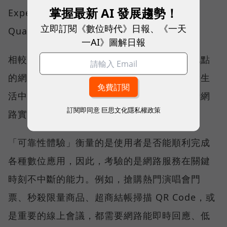
掌握最新 AI 發展趨勢！
Experience）與品質一致性（Consistent
立即訂閱《數位時代》日報、《一天
Quality）。
一AI》圖解日報
相較於傳統下載速度只反映單一時間、單一地點
的網路表現，這兩項指標更重視使用者在真實生
活中的整體體驗，因此也是最能反映電信業者網
訂閱即同意
巨思文化隱私權政策
路實力、最難取得的獎項。
「可靠性體驗」衡量的是使用者是否能順利完成
各種數位應用，因此，考驗的是網路服務在關鍵
時刻不中斷的能力。例如，搶購熱門演唱會門
票、秒殺限量商品、超商結帳掃描 QR Code，或
是重要的線上會議，都需要網路能即時回應、低