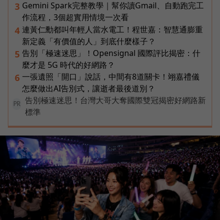
Gemini Spark完整教學｜幫你讀Gmail、自動跑完工
3
作流程，3個超實用情境一次看
連黃仁勳都叫年輕人當水電工！程世嘉：智慧通膨重
4
新定義「有價值的人」到底什麼樣子？
告別「極速迷思」！Opensignal 國際評比揭密：什
5
麼才是 5G 時代的好網路？
一張遺照「開口」說話，中間有8道關卡！翊嘉禮儀
6
怎麼做出AI告別式，讓逝者最後道別？
告別極速迷思！台灣大哥大奪國際雙冠揭密好網路新
PR
標準