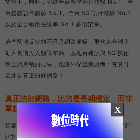
雙冠王，同時，包辦全台整體影音體驗 No.1、全
台整體語音體驗 No.1、全台 5G 語音體驗 No.1
以及全台網路在線率 No.1 多項榮譽。
這些獎項反映的不只是網路順暢，更代表台灣大
哥大長期投入頻譜布局、基地台建設與 5G 技術
整合所累積的成果，也讓外界重新思考：究竟什
麼才是真正的好網路？
真正的好網路，比的是長期穩定、而非
單點測速
X
答案，就藏在 Opensignal 最具代表性的兩項評
比指標──可靠性體驗（Reliability