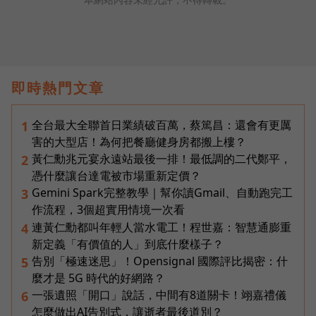
即時熱門文章
全台最大全聯首日業績破百萬，蔡篤昌：還會有更厲
1
害的大型店！為何把餐廳健身房都搬上樓？
黃仁勳兆元宴永遠站最後一排！最低調的二代鄭平，
2
憑什麼讓台達電被市場重新定價？
Gemini Spark完整教學｜幫你讀Gmail、自動跑完工
3
作流程，3個超實用情境一次看
連黃仁勳都叫年輕人當水電工！程世嘉：智慧通膨重
4
新定義「有價值的人」到底什麼樣子？
告別「極速迷思」！Opensignal 國際評比揭密：什
5
麼才是 5G 時代的好網路？
一張遺照「開口」說話，中間有8道關卡！翊嘉禮儀
6
怎麼做出AI告別式，讓逝者最後道別？