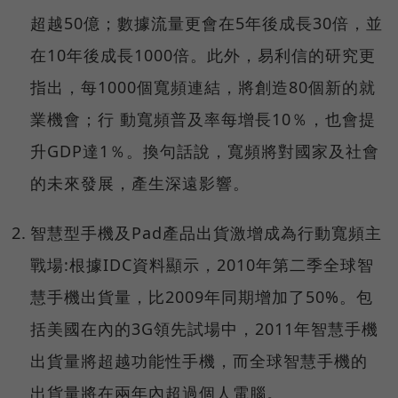
超越50億；數據流量更會在5年後成長30倍，並
在10年後成長1000倍。此外，易利信的研究更
指出，每1000個寬頻連結，將創造80個新的就
業機會；行 動寬頻普及率每增長10％，也會提
升GDP達1％。換句話說，寬頻將對國家及社會
的未來發展，產生深遠影響。
智慧型手機及
Pad
產品出貨激增
成為行動寬頻主
戰場:
根據
IDC
資料顯示，
2010
年第二季全球智
慧手機出貨量，比
2009
年同期增加了
50%
。包
括美國在內的3G領先試場中
，
2011
年智慧手機
出貨量將超越功能性手機，而全球智慧手機的
出貨量將在兩年內超過個人電腦。