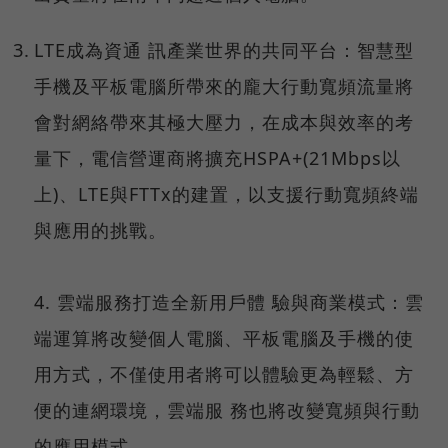
LTE
成為資通 訊產業世界的共同平台：智慧型
手機及平板電腦所帶來的龐大行動寬頻流量將
會對網絡帶來其極大壓力，在成本與效率的考
量下，電信營運商將擴充
HSPA+(21Mbps
以
上
)
、
LTE
與
FTTx
的建置，
以支援行動寬頻終端
與應用的挑戰。
4.
雲端服務打造全新用戶體 驗與商業模式
：雲
端運算將改變個人電腦、平板電腦及手機的使
用方式，不僅使用者將可以體驗更為輕鬆、方
便的連網環境，雲端服 務也將改變寬頻與行動
的應用模式。