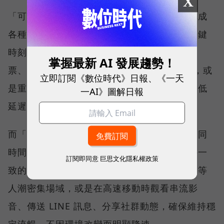
X
「可靠性體驗」衡量的是使用者是否能順利完成
各種數位應用，因此，考驗的是網路服務在關鍵
時刻不中斷的能力。例如，搶購熱門演唱會門
掌握最新 AI 發展趨勢！
票、秒殺限量商品、超商結帳掃描 QR Code，或
立即訂閱《數位時代》日報、《一天
是重要的線上會議，都需要網路能即時回應、低
一AI》圖解日報
延遲且持續運作。
而「品質一致性」則是衡量電信業者可否在不同
時間、不同地點、不同網路負載下，都能維持一
訂閱即同意
巨思文化隱私權政策
致的網路服務品質。無論是在跨年晚會、球賽等
人潮密集場域，或是在高速移動時觀看串流影
音、傳送 LINE 訊息、分享社群動態，確保維持穩