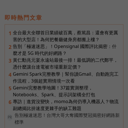
即時熱門文章
全台最大全聯首日業績破百萬，蔡篤昌：還會有更厲
1
害的大型店！為何把餐廳健身房都搬上樓？
告別「極速迷思」！Opensignal 國際評比揭密：什
2
麼才是 5G 時代的好網路？
黃仁勳兆元宴永遠站最後一排！最低調的二代鄭平，
3
憑什麼讓台達電被市場重新定價？
Gemini Spark完整教學｜幫你讀Gmail、自動跑完工
4
作流程，3個超實用情境一次看
Gemini完整教學地圖！37篇實測整理，
5
Notebooks、Spark、提示詞架構全打包
專訪｜進貨沒變快，momo為何仍導入機器人？物流
6
副總揭比拚速度更棘手的缺工難題
告別極速迷思！台灣大哥大奪國際雙冠揭密好網路新
PR
標準