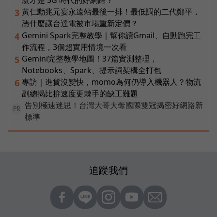
麼才是 5G 時代的好網路？
黃仁勳兆元宴永遠站最後一排！最低調的二代鄭平，
3
憑什麼讓台達電被市場重新定價？
Gemini Spark完整教學｜幫你讀Gmail、自動跑完工
4
作流程，3個超實用情境一次看
Gemini完整教學地圖！37篇實測整理，
5
Notebooks、Spark、提示詞架構全打包
專訪｜進貨沒變快，momo為何仍導入機器人？物流
6
副總揭比拚速度更棘手的缺工難題
告別極速迷思！台灣大哥大奪國際雙冠揭密好網路新
PR
標準
追蹤我們