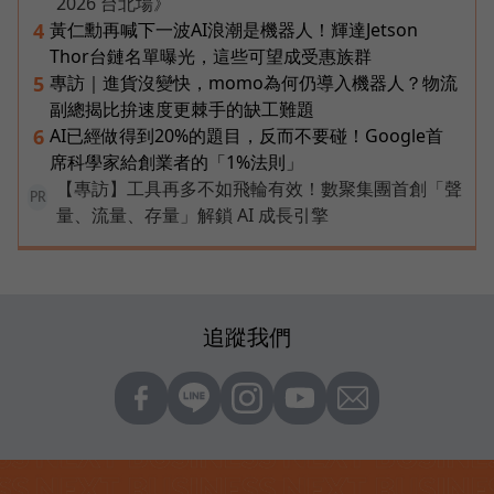
2026 台北場》
黃仁勳再喊下一波AI浪潮是機器人！輝達Jetson
4
Thor台鏈名單曝光，這些可望成受惠族群
專訪｜進貨沒變快，momo為何仍導入機器人？物流
5
副總揭比拚速度更棘手的缺工難題
AI已經做得到20%的題目，反而不要碰！Google首
6
席科學家給創業者的「1%法則」
【專訪】工具再多不如飛輪有效！數聚集團首創「聲
PR
量、流量、存量」解鎖 AI 成長引擎
追蹤我們