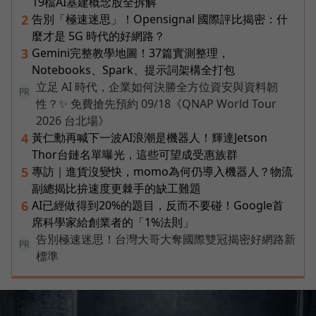
19檔AI基建概念股全拆解
告別「極速迷思」！Opensignal 國際評比揭密：什
2
麼才是 5G 時代的好網路？
Gemini完整教學地圖！37篇實測整理，
3
Notebooks、Spark、提示詞架構全打包
立足 AI 時代，企業如何決勝全方位資安與資料韌
PR
性？✨ 免費搶先預約 09/18《QNAP World Tour
2026 台北場》
黃仁勳再喊下一波AI浪潮是機器人！輝達Jetson
4
Thor台鏈名單曝光，這些可望成受惠族群
專訪｜進貨沒變快，momo為何仍導入機器人？物流
5
副總揭比拚速度更棘手的缺工難題
AI已經做得到20%的題目，反而不要碰！Google首
6
席科學家給創業者的「1%法則」
告別極速迷思！台灣大哥大奪國際雙冠揭密好網路新
PR
標準