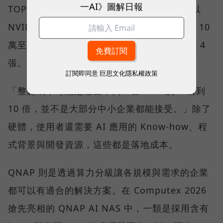
一AI》圖解日報
TOPS，甚至 1,000 TOPS，因此多數方案會以
NVIDIA 顯示卡補足算力；一張卡約需新台幣 10
萬至 12 萬元，一張算不完，就得配置 2 張或 4
張。
訂閱即同意
巨思文化隱私權政策
「整體成本可能是過去單獨一台 NAS 的 5 倍到
10 倍，並不是大部分中小企業都能接受。」除了
硬體，使用者還需要 AI 應用的 Know-how、程
式背景與開發資源，這些都是落地成本。
QNAP 則是透過算力分級讓各規模與需求的企業
都可以有適合的解決方案。在 Computex 2026
搶先亮相的 QNAP AI NAS 中，一類是採用含有