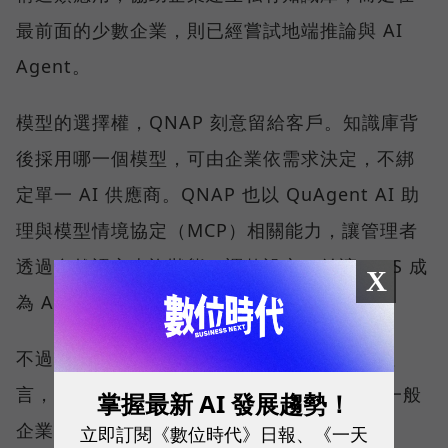
最前面的少數企業，則已經嘗試地端推論與 AI
Agent。
模型的選擇權，QNAP 刻意留給客戶。知識庫背
後採用哪一個模型，可由企業依需求決定，不綁
定單一 AI 供應商。QNAP 也以 QuAgent AI 助
理與模型情境協定（MCP）相關能力，讓管理者
透過自然語言查詢狀態、調整設定，並讓 NAS 成
X
為 AI Agent 可調用的資料節點。
不過，劉文義沒有把這條路說得太容易。他坦
言，目前 NAS 硬體的 AI 運算能力仍有限。一般
掌握最新 AI 發展趨勢！
企業期待的應用，可能需要約 300 到 800
立即訂閱《數位時代》日報、《一天