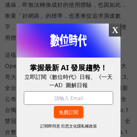
連線，即無法轉換成好的使用體驗，也因如此，
衡量「好網路」的標準，也逐漸從追求測速數
字，轉向任何時間、任何地點都能穩定連線的使
X
用體驗。
這樣的轉變，也反映在國際權威網路分析機構
Opensignal 公布的評比結果。今年初，台灣大
掌握最新 AI 發展趨勢！
立即訂閱《數位時代》日報、《一天
哥大不僅率先奪下「 4G／5G 在線率全球 No.3、
一AI》圖解日報
全台 No.1 」國際級榮譽，在 Opensignal 最新
公布的台灣行動網路體驗報告中，更一舉斬獲全
台獨有的「可靠性體驗」與「品質一致性」No.1
雙冠王，同時，包辦全台整體影音體驗 No.1、全
訂閱即同意
巨思文化隱私權政策
台整體語音體驗 No.1、全台 5G 語音體驗 No.1