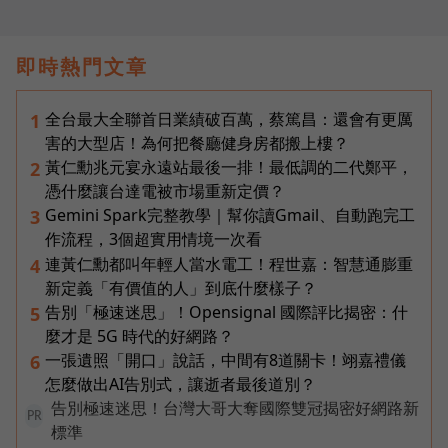
即時熱門文章
全台最大全聯首日業績破百萬，蔡篤昌：還會有更厲
1
害的大型店！為何把餐廳健身房都搬上樓？
黃仁勳兆元宴永遠站最後一排！最低調的二代鄭平，
2
憑什麼讓台達電被市場重新定價？
Gemini Spark完整教學｜幫你讀Gmail、自動跑完工
3
作流程，3個超實用情境一次看
連黃仁勳都叫年輕人當水電工！程世嘉：智慧通膨重
4
新定義「有價值的人」到底什麼樣子？
告別「極速迷思」！Opensignal 國際評比揭密：什
5
麼才是 5G 時代的好網路？
一張遺照「開口」說話，中間有8道關卡！翊嘉禮儀
6
怎麼做出AI告別式，讓逝者最後道別？
告別極速迷思！台灣大哥大奪國際雙冠揭密好網路新
PR
標準