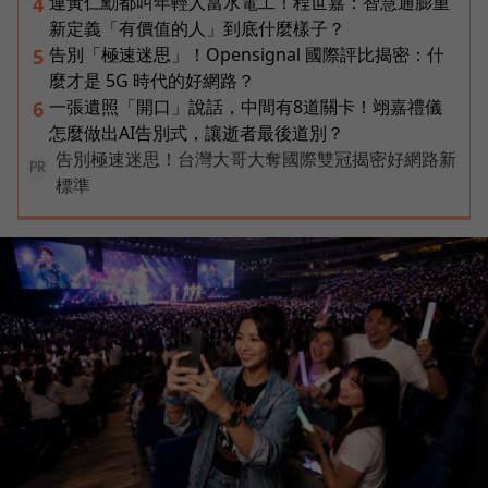
連黃仁勳都叫年輕人當水電工！程世嘉：智慧通膨重
4
新定義「有價值的人」到底什麼樣子？
告別「極速迷思」！Opensignal 國際評比揭密：什
5
麼才是 5G 時代的好網路？
一張遺照「開口」說話，中間有8道關卡！翊嘉禮儀
6
怎麼做出AI告別式，讓逝者最後道別？
告別極速迷思！台灣大哥大奪國際雙冠揭密好網路新
PR
標準