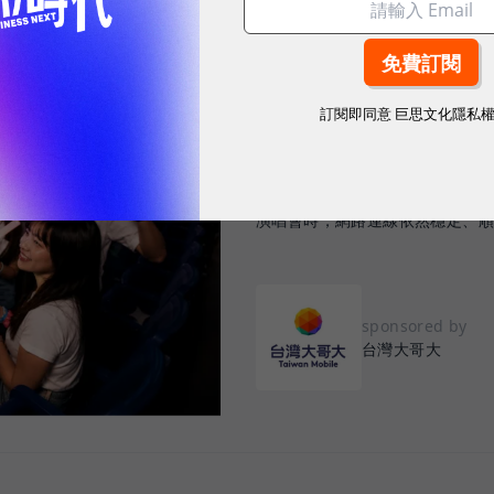
2026.08.03
|
3C生活
告別「極速迷思」！
訂閱即同意
巨思文化隱私
密：什麼才是 5
真正好用的網路服務，不是測速
演唱會時，網路連線依然穩定、
sponsored by
台灣大哥大