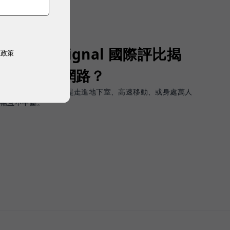
Opensignal 國際評比揭
權政策
G 時代的好網路？
軟體上的瞬間峰值，而是走進地下室、高速移動、或身處萬人
順暢且不中斷。