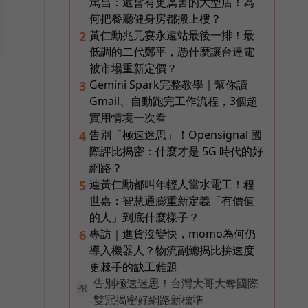
篤昌：還會有更厲害的大型店！為
何把餐廳健身房都搬上樓？
黃仁勳兆元宴永遠站最後一排！最
2
低調的二代鄭平，憑什麼讓台達電
被市場重新定價？
Gemini Spark完整教學｜幫你讀
3
Gmail、自動跑完工作流程，3個超
實用情境一次看
告別「極速迷思」！Opensignal 國
4
際評比揭密：什麼才是 5G 時代的好
網路？
連黃仁勳都叫年輕人當水電工！程
5
世嘉：智慧通膨重新定義「有價值
的人」到底什麼樣子？
專訪｜進貨沒變快，momo為何仍
6
導入機器人？物流副總揭比拚速度
更棘手的缺工難題
告別極速迷思！台灣大哥大奪國際
PR
雙冠揭密好網路新標準