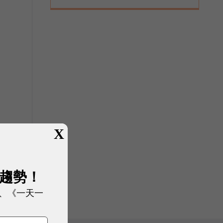
X
展趨勢！
、《一天一