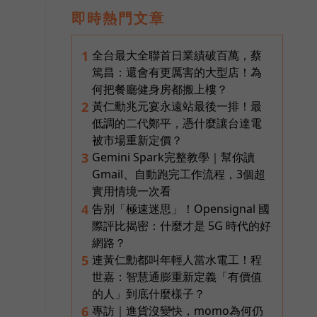
即時熱門文章
全台最大全聯首日業績破百萬，蔡
1
篤昌：還會有更厲害的大型店！為
何把餐廳健身房都搬上樓？
黃仁勳兆元宴永遠站最後一排！最
2
低調的二代鄭平，憑什麼讓台達電
被市場重新定價？
Gemini Spark完整教學｜幫你讀
3
Gmail、自動跑完工作流程，3個超
實用情境一次看
告別「極速迷思」！Opensignal 國
4
際評比揭密：什麼才是 5G 時代的好
網路？
連黃仁勳都叫年輕人當水電工！程
5
世嘉：智慧通膨重新定義「有價值
的人」到底什麼樣子？
專訪｜進貨沒變快，momo為何仍
6