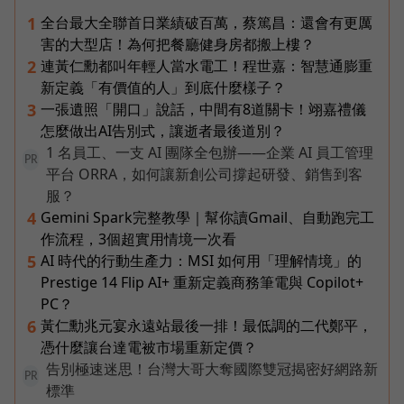
全台最大全聯首日業績破百萬，蔡篤昌：還會有更厲
1
害的大型店！為何把餐廳健身房都搬上樓？
連黃仁勳都叫年輕人當水電工！程世嘉：智慧通膨重
2
新定義「有價值的人」到底什麼樣子？
一張遺照「開口」說話，中間有8道關卡！翊嘉禮儀
3
怎麼做出AI告別式，讓逝者最後道別？
1 名員工、一支 AI 團隊全包辦——企業 AI 員工管理
PR
平台 ORRA，如何讓新創公司撐起研發、銷售到客
服？
Gemini Spark完整教學｜幫你讀Gmail、自動跑完工
4
作流程，3個超實用情境一次看
AI 時代的行動生產力：MSI 如何用「理解情境」的
5
Prestige 14 Flip AI+ 重新定義商務筆電與 Copilot+
PC？
黃仁勳兆元宴永遠站最後一排！最低調的二代鄭平，
6
憑什麼讓台達電被市場重新定價？
告別極速迷思！台灣大哥大奪國際雙冠揭密好網路新
PR
標準