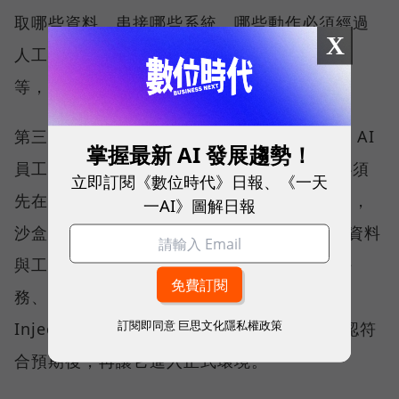
取哪些資料、串接哪些系統、哪些動作必須經過
X
人工核准、產出結果是草稿還是可以直接上線
等，避免因權限設定不清而超出職責範圍。
第三階段是進入沙盒（Sandbox）環境測試，AI
掌握最新 AI 發展趨勢！
員工開發完成後，不能直接進入正式環境，必須
立即訂閱《數位時代》日報、《一天
先在可控的測試環境裡驗證能力。陳子龍形容，
一AI》圖解日報
沙盒就像 AI 員工的專屬訓練室，在接觸真實資料
與工作流程前，企業可以先觀察它如何完成任
務、沒有 AI 幻覺、提示詞注入（Prompt
訂閱即同意
巨思文化隱私權政策
Injection）等風險，再加以調整與修正，確認符
合預期後，再讓它進入正式環境。