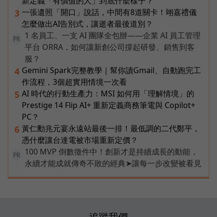
新定義「有價值的人」到底什麼樣子？
一張遺照「開口」說話，中間有8道關卡！翊嘉禮儀
3
怎麼做出AI告別式，讓逝者最後道別？
1 名員工、一支 AI 團隊全包辦——企業 AI 員工管理
PR
平台 ORRA，如何讓新創公司撐起研發、銷售到客
服？
Gemini Spark完整教學｜幫你讀Gmail、自動跑完工
4
作流程，3個超實用情境一次看
AI 時代的行動生產力：MSI 如何用「理解情境」的
5
Prestige 14 Flip AI+ 重新定義商務筆電與 Copilot+
PC？
黃仁勳兆元宴永遠站最後一排！最低調的二代鄭平，
6
憑什麼讓台達電被市場重新定價？
100 MVP 倒數徵件中！創新才是持續成長的動能，
PR
永續才能成就傳奇不敗的經典➤讓每一步改變被看見
追蹤我們