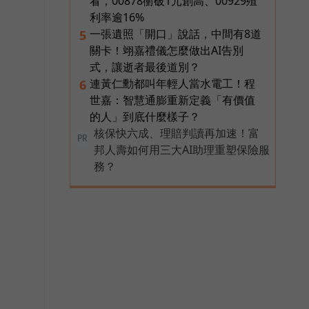
看，00878衝破1元創高、00929殖
利率逾16%
一張遺照「開口」說話，中間有8道
5
關卡！翊嘉禮儀怎麼做出AI告別
式，讓逝者最後道別？
連黃仁勳都叫年輕人當水電工！程
6
世嘉：智慧通膨重新定義「有價值
的人」到底什麼樣子？
核保快六成、理賠判讀再加速！富
PR
邦人壽如何用三大AI助理重塑保險服
務？