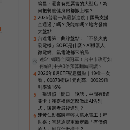
篤昌：還會有更厲害的大型店！為
何把餐廳健身房都搬上樓？
2026普發一萬最新進度｜國民支援
2
金通過了嗎？我能領嗎？地方發錢
l
大盤點
台達電第二曲線盤點：「不發火的
3
發電機」SOFC是什麼？AI機器人、
微電網、氫電池都它的局
連5年蟬聯全國冠軍！台中市政府如
PR
何編列中央3倍預算翻轉閱讀？
2026年8月ETF配息盤點｜19檔一次
4
看，00878衝破1元創高、00929殖
利率逾16%
一張遺照「開口」說話，中間有8道
5
關卡！翊嘉禮儀怎麼做出AI告別
式，讓逝者最後道別？
連黃仁勳都叫年輕人當水電工！程
6
世嘉：智慧通膨重新定義「有價值
的人」到底什麼樣子？