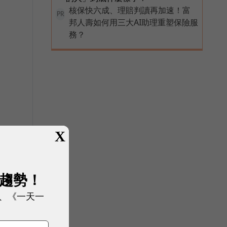
核保快六成、理賠判讀再加速！富
PR
邦人壽如何用三大AI助理重塑保險服
務？
X
展趨勢！
、《一天一