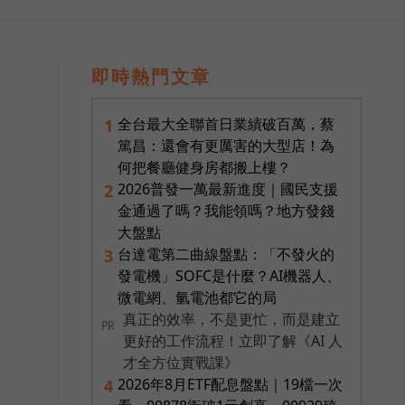
即時熱門文章
全台最大全聯首日業績破百萬，蔡
1
篤昌：還會有更厲害的大型店！為
何把餐廳健身房都搬上樓？
2026普發一萬最新進度｜國民支援
2
金通過了嗎？我能領嗎？地方發錢
大盤點
台達電第二曲線盤點：「不發火的
3
發電機」SOFC是什麼？AI機器人、
微電網、氫電池都它的局
真正的效率，不是更忙，而是建立
PR
更好的工作流程！立即了解《AI 人
才全方位實戰課》
2026年8月ETF配息盤點｜19檔一次
4