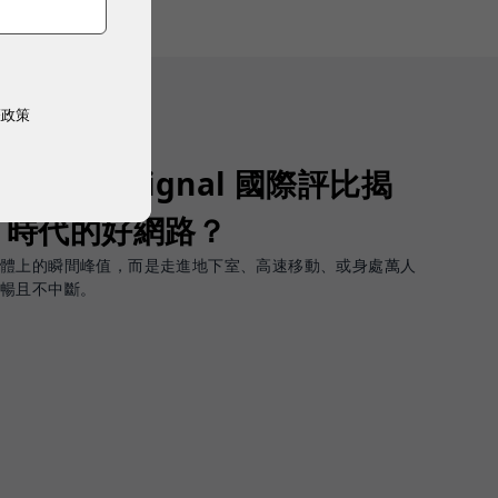
權政策
Opensignal 國際評比揭
G 時代的好網路？
軟體上的瞬間峰值，而是走進地下室、高速移動、或身處萬人
順暢且不中斷。