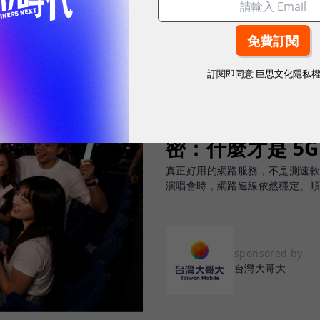
訂閱即同意
巨思文化隱私
2026.08.03
|
3C生活
告別「極速迷思」！
密：什麼才是 5
真正好用的網路服務，不是測速
演唱會時，網路連線依然穩定、
sponsored by
台灣大哥大