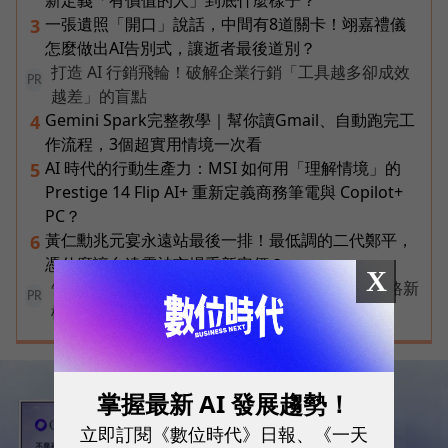
新定義「有價值的人」到底什麼樣子？
一張遺照「開口」說話，中間有8道關卡！翊嘉禮儀
3
怎麼做出AI告別式，讓逝者最後道別？
打造 AI 行銷飛輪！破解企業行銷「工具越多卻成效
PR
越差」的盲點
Gemini Spark完整教學｜幫你讀Gmail、自動跑完工
4
作流程，3個超實用情境一次看
AI 時代的行動生產力：MSI 如何用「理解情境」的
5
Prestige 14 Flip AI+ 重新定義商務筆電與 Copilot+
PC？
黃仁勳兆元宴永遠站最後一排！最低調的二代鄭平，
6
憑什麼讓台達電被市場重新定價？
X
告別極速迷思！台灣大哥大奪國際雙冠揭密好網路新
PR
標準
掌握最新 AI 發展趨勢！
立即訂閱《數位時代》日報、《一天