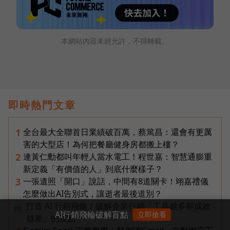
本網站內容未經允許，不得轉載。
即時熱門文章
全台最大全聯首日業績破百萬，蔡篤昌：還會有更厲
1
害的大型店！為何把餐廳健身房都搬上樓？
連黃仁勳都叫年輕人當水電工！程世嘉：智慧通膨重
2
新定義「有價值的人」到底什麼樣子？
一張遺照「開口」說話，中間有8道關卡！翊嘉禮儀
3
怎麼做出AI告別式，讓逝者最後道別？
打造 AI 行銷飛輪！破解企業行銷「工具越多卻成效
PR
AI行銷飛輪破解盲點
立即搶看
越差」的盲點