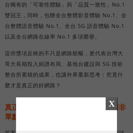
台獨有的「可靠性體驗」與「品質一致性」No.1
雙冠王，同時，包辦全台整體影音體驗 No.1、全
台整體語音體驗 No.1、全台 5G 語音體驗 No.1
以及全台網路在線率 No.1 多項榮譽。
這些獎項反映的不只是網路順暢，更代表台灣大
哥大長期投入頻譜布局、基地台建設與 5G 技術
整合所累積的成果，也讓外界重新思考：究竟什
麼才是真正的好網路？
X
真正的好網路，比的是長期穩定、而非
單點測速
答案，就藏在 Opensignal 最具代表性的兩項評