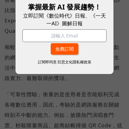
掌握最新 AI 發展趨勢！
比指標──可靠性體驗（Reliability
立即訂閱《數位時代》日報、《一天
Experience）與品質一致性（Consistent
一AI》圖解日報
Quality）。
相較於傳統下載速度只反映單一時間、單一地點
的網路表現，這兩項指標更重視使用者在真實生
訂閱即同意
巨思文化隱私權政策
活中的整體體驗，因此也是最能反映電信業者網
路實力、最難取得的獎項。
「可靠性體驗」衡量的是使用者是否能順利完成
各種數位應用，因此，考驗的是網路服務在關鍵
時刻不中斷的能力。例如，搶購熱門演唱會門
票、秒殺限量商品、超商結帳掃描 QR Code，或