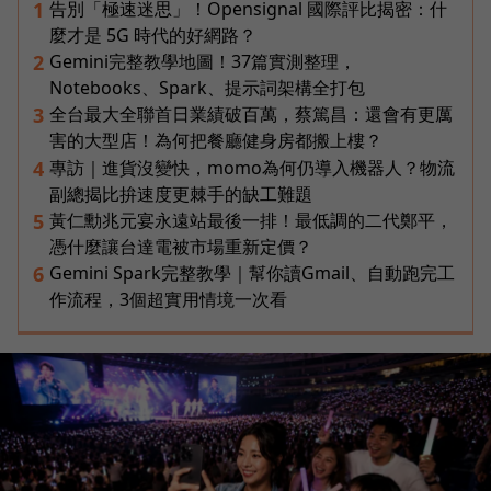
告別「極速迷思」！Opensignal 國際評比揭密：什
1
麼才是 5G 時代的好網路？
Gemini完整教學地圖！37篇實測整理，
2
Notebooks、Spark、提示詞架構全打包
全台最大全聯首日業績破百萬，蔡篤昌：還會有更厲
3
害的大型店！為何把餐廳健身房都搬上樓？
專訪｜進貨沒變快，momo為何仍導入機器人？物流
4
副總揭比拚速度更棘手的缺工難題
黃仁勳兆元宴永遠站最後一排！最低調的二代鄭平，
5
憑什麼讓台達電被市場重新定價？
Gemini Spark完整教學｜幫你讀Gmail、自動跑完工
6
作流程，3個超實用情境一次看