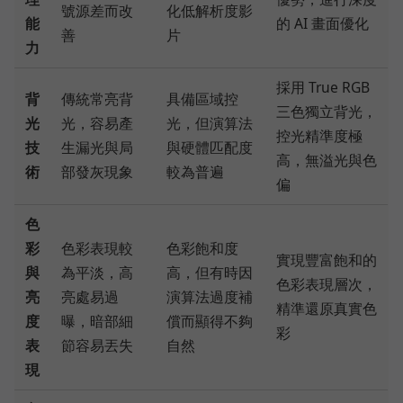
號源差而改
化低解析度影
能
的 AI 畫面優化
善
片
力
採用 True RGB
背
傳統常亮背
具備區域控
三色獨立背光，
光
光，容易產
光，但演算法
控光精準度極
技
生漏光與局
與硬體匹配度
高，無溢光與色
術
部發灰現象
較為普遍
偏
色
彩
色彩表現較
色彩飽和度
實現豐富飽和的
與
為平淡，高
高，但有時因
色彩表現層次，
亮
亮處易過
演算法過度補
精準還原真實色
度
曝，暗部細
償而顯得不夠
彩
表
節容易丟失
自然
現