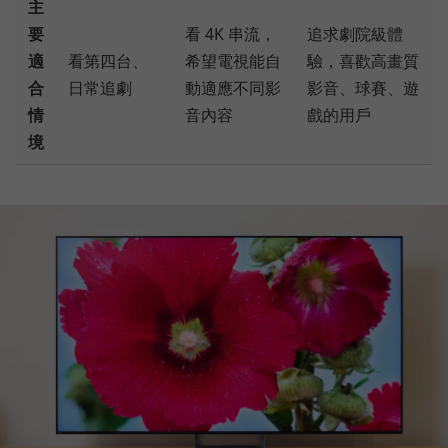
主
要
看 4K 串流，
追求劇院級體
適
看第四台、
希望電視能自
驗，喜歡高畫質
合
日常追劇
動適應不同影
影音、球賽、遊
情
音內容
戲的用戶
境