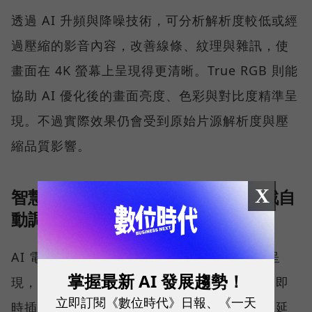
透過 AI 升頻與降噪技術，可分析解析度較低或經
過壓縮的影音內容，改善線條、紋理與雜訊，使
畫面在 4K 螢幕上呈現得更清晰。True RGB 則能
協助 AI 優化後的畫面亮度、色彩與對比度精準呈
現。不過實際效果仍會受到原始片源解析度與壓
縮品質影響。
X
智慧場景辨識：依電影、球賽、遊戲自
動調整畫面
AI 電視能即時辨識播放內容，自動調整畫面呈
掌握最新 AI 發展趨勢！
現，比如看電影時調整為劇院感色溫、看球賽即
立即訂閱《數位時代》日報、《一天
時插幀消除動態殘影、玩遊戲時自動切換至低延