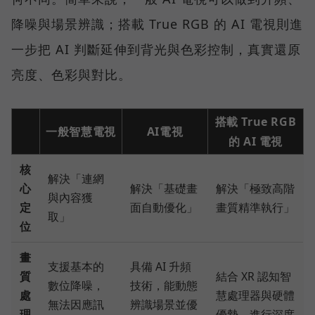
降噪與場景辨識；搭載 True RGB 的 AI 電視則進
一步把 AI 判斷延伸到背光與色彩控制，真實還原
亮度、色彩與對比。
搭載 True RGB
一般智慧電視
AI電視
的 AI 電視
核
解決「連網
心
解決「基礎畫
解決「極致高階
與內容獲
定
面自動優化」
畫質精準執行」
取」
位
畫
支援基本的
具備 AI 升頻
質
結合 XR 認知智
數位降噪，
技術，能動態
處
慧處理器與硬體
無法因應訊
辨識場景並優
理
優勢，進行深度