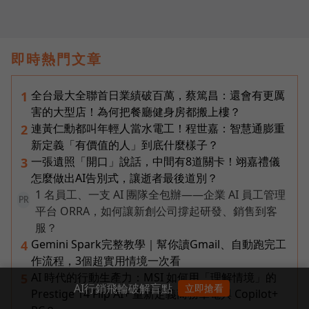
即時熱門文章
全台最大全聯首日業績破百萬，蔡篤昌：還會有更厲
1
害的大型店！為何把餐廳健身房都搬上樓？
連黃仁勳都叫年輕人當水電工！程世嘉：智慧通膨重
2
新定義「有價值的人」到底什麼樣子？
一張遺照「開口」說話，中間有8道關卡！翊嘉禮儀
3
怎麼做出AI告別式，讓逝者最後道別？
1 名員工、一支 AI 團隊全包辦——企業 AI 員工管理
PR
平台 ORRA，如何讓新創公司撐起研發、銷售到客
服？
Gemini Spark完整教學｜幫你讀Gmail、自動跑完工
4
作流程，3個超實用情境一次看
AI 時代的行動生產力：MSI 如何用「理解情境」的
5
AI行銷飛輪破解盲點
立即搶看
Prestige 14 Flip AI+ 重新定義商務筆電與 Copilot+