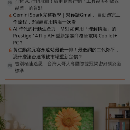
打造 AI 行銷飛輪！破解企業行銷「工具越多卻成效
PR
越差」的盲點
Gemini Spark完整教學｜幫你讀Gmail、自動跑完工
4
作流程，3個超實用情境一次看
AI 時代的行動生產力：MSI 如何用「理解情境」的
5
Prestige 14 Flip AI+ 重新定義商務筆電與 Copilot+
PC？
黃仁勳兆元宴永遠站最後一排！最低調的二代鄭平，
6
憑什麼讓台達電被市場重新定價？
告別極速迷思！台灣大哥大奪國際雙冠揭密好網路新
PR
標準