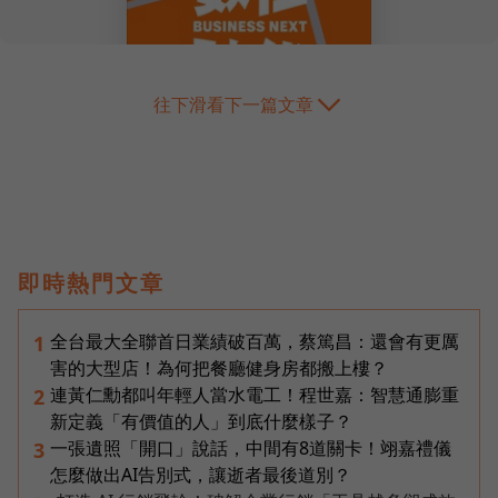
往下滑看下一篇文章
即時熱門文章
全台最大全聯首日業績破百萬，蔡篤昌：還會有更厲
1
害的大型店！為何把餐廳健身房都搬上樓？
連黃仁勳都叫年輕人當水電工！程世嘉：智慧通膨重
2
新定義「有價值的人」到底什麼樣子？
一張遺照「開口」說話，中間有8道關卡！翊嘉禮儀
3
怎麼做出AI告別式，讓逝者最後道別？