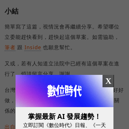
小結
簡單寫了這篇，視情況會再繼續分享。希望哪位
立委能趕快看到，趕快起這個草案。如需協助，
筆者
跟
Inside
也願意幫忙。
又或，若有人知道立法院中已經有這個草案在進
行了，煩請留言分享。謝謝。
X
台灣的網路業中有很多Business Model不能好好
做，很多真的是跟法規與監管的不清不楚很有關
係的，值得你我深思與重視。
掌握最新 AI 發展趨勢！
立即訂閱《數位時代》日報、《一天
出自Inside部落格