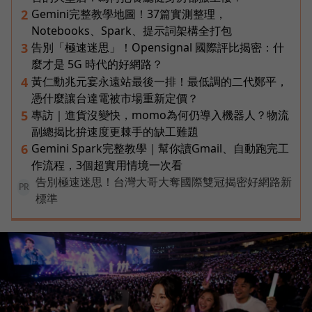
Gemini完整教學地圖！37篇實測整理，
2
Notebooks、Spark、提示詞架構全打包
告別「極速迷思」！Opensignal 國際評比揭密：什
3
麼才是 5G 時代的好網路？
黃仁勳兆元宴永遠站最後一排！最低調的二代鄭平，
4
憑什麼讓台達電被市場重新定價？
專訪｜進貨沒變快，momo為何仍導入機器人？物流
5
副總揭比拚速度更棘手的缺工難題
Gemini Spark完整教學｜幫你讀Gmail、自動跑完工
6
作流程，3個超實用情境一次看
告別極速迷思！台灣大哥大奪國際雙冠揭密好網路新
PR
標準