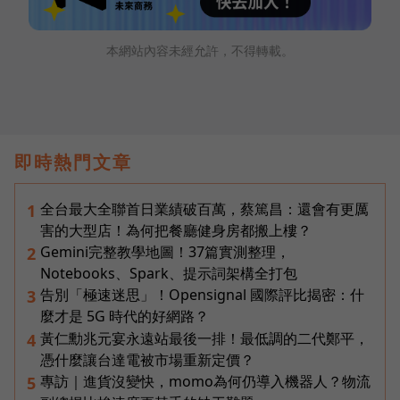
本網站內容未經允許，不得轉載。
即時熱門文章
全台最大全聯首日業績破百萬，蔡篤昌：還會有更厲
1
害的大型店！為何把餐廳健身房都搬上樓？
Gemini完整教學地圖！37篇實測整理，
2
Notebooks、Spark、提示詞架構全打包
告別「極速迷思」！Opensignal 國際評比揭密：什
3
麼才是 5G 時代的好網路？
黃仁勳兆元宴永遠站最後一排！最低調的二代鄭平，
4
憑什麼讓台達電被市場重新定價？
專訪｜進貨沒變快，momo為何仍導入機器人？物流
5