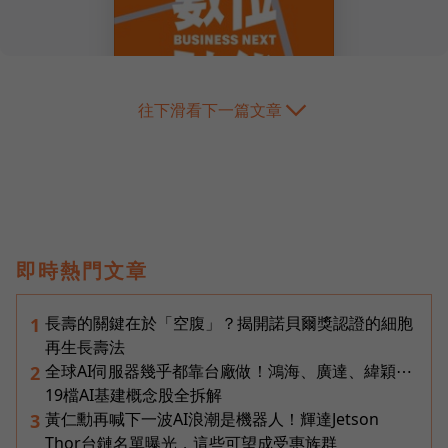
往下滑看下一篇文章
即時熱門文章
長壽的關鍵在於「空腹」？揭開諾貝爾獎認證的細胞
1
再生長壽法
全球AI伺服器幾乎都靠台廠做！鴻海、廣達、緯穎⋯
2
19檔AI基建概念股全拆解
黃仁勳再喊下一波AI浪潮是機器人！輝達Jetson
3
Thor台鏈名單曝光，這些可望成受惠族群