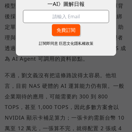
一AI》圖解日報
模型的選擇權，QNAP 刻意留給客戶。知識庫背
後採用哪一個模型，可由企業依需求決定，不綁
定單一 AI 供應商。QNAP 也以 QuAgent AI 助
理與模型情境協定（MCP）相關能力，讓管理者
訂閱即同意
巨思文化隱私權政策
透過自然語言查詢狀態、調整設定，並讓 NAS 成
為 AI Agent 可調用的資料節點。
不過，劉文義沒有把這條路說得太容易。他坦
言，目前 NAS 硬體的 AI 運算能力仍有限。一般
企業期待的應用，可能需要約 300 到 800
TOPS，甚至 1,000 TOPS，因此多數方案會以
NVIDIA 顯示卡補足算力；一張卡約需新台幣 10
萬至 12 萬元，一張算不完，就得配置 2 張或 4