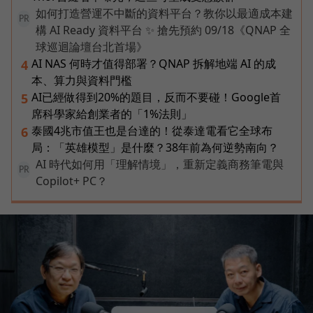
如何打造營運不中斷的資料平台？教你以最適成本建
PR
構 AI Ready 資料平台 ✨ 搶先預約 09/18《QNAP 全
球巡迴論壇台北首場》
AI NAS 何時才值得部署？QNAP 拆解地端 AI 的成
4
本、算力與資料門檻
AI已經做得到20%的題目，反而不要碰！Google首
5
席科學家給創業者的「1%法則」
泰國4兆市值王也是台達的！從泰達電看它全球布
6
局：「英雄模型」是什麼？38年前為何逆勢南向？
AI 時代如何用「理解情境」，重新定義商務筆電與
PR
Copilot+ PC？