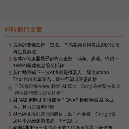
即時熱門文章
長壽的關鍵在於「空腹」？揭開諾貝爾獎認證的細胞
1
再生長壽法
全球AI伺服器幾乎都靠台廠做！鴻海、廣達、緯穎⋯
2
19檔AI基建概念股全拆解
黃仁勳再喊下一波AI浪潮是機器人！輝達Jetson
3
Thor台鏈名單曝光，這些可望成受惠族群
全球電視都在拚純軟體 AI 算力，Sony 為何堅持重金
PR
押注硬體獨立背光技術？
AI NAS 何時才值得部署？QNAP 拆解地端 AI 的成
4
本、算力與資料門檻
AI已經做得到20%的題目，反而不要碰！Google首
5
席科學家給創業者的「1%法則」
泰國4兆市值王也是台達的！從泰達電看它全球布
6