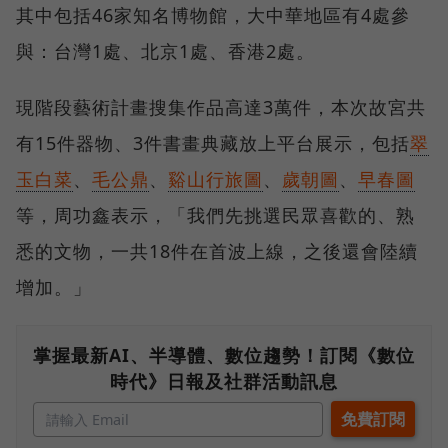
其中包括46家知名博物館，大中華地區有4處參
與：台灣1處、北京1處、香港2處。
現階段藝術計畫搜集作品高達3萬件，本次故宮共
有15件器物、3件書畫典藏放上平台展示，包括
翠
玉白菜
、
毛公鼎
、
谿山行旅圖
、
歲朝圖
、
早春圖
等，周功鑫表示，「我們先挑選民眾喜歡的、熟
悉的文物，一共18件在首波上線，之後還會陸續
增加。」
掌握最新AI、半導體、數位趨勢！訂閱《數位
時代》日報及社群活動訊息