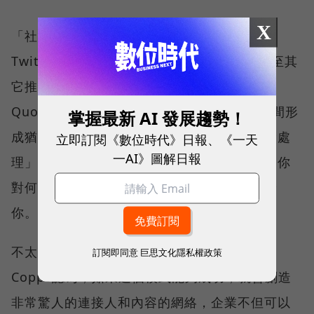
X
「社群大腦」的建立首部曲，是收集1萬名
Twitter用戶資訊，包括推文連結，然後拓展至其
它推文，甚至會進一步拓展至類似問答平台
Quora等其它來源；BrainSpace將在內容之間形
掌握最新 AI 發展趨勢！
成猶如大腦構造的複雜連結，就像是「用大腦處
立即訂閱《數位時代》日報、《一天
一AI》圖解日報
理」，這個平台可以分辨你選擇的內容，知道你
對何種事物感興趣，然後直接將更多資訊帶給
你。
不太關心如何直接從消費者口袋賺錢的Dave
訂閱即同意
巨思文化隱私權政策
Copps認為，如果這個模式能夠成功，就會創造
非常驚人的連接人和內容的網絡，企業不但可以