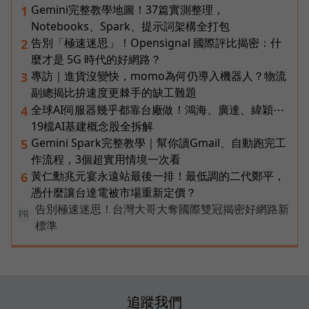
Gemini完整教學地圖！37篇實測整理，
1
Notebooks、Spark、提示詞架構全打包
告別「極速迷思」！Opensignal 國際評比揭密：什
2
麼才是 5G 時代的好網路？
專訪｜進貨沒變快，momo為何仍導入機器人？物流
3
副總揭比拚速度更棘手的缺工難題
全球AI伺服器幾乎都靠台廠做！鴻海、廣達、緯穎⋯
4
19檔AI基建概念股全拆解
Gemini Spark完整教學｜幫你讀Gmail、自動跑完工
5
作流程，3個超實用情境一次看
黃仁勳兆元宴永遠站最後一排！最低調的二代鄭平，
6
憑什麼讓台達電被市場重新定價？
告別極速迷思！台灣大哥大奪國際雙冠揭密好網路新
PR
標準
追蹤我們