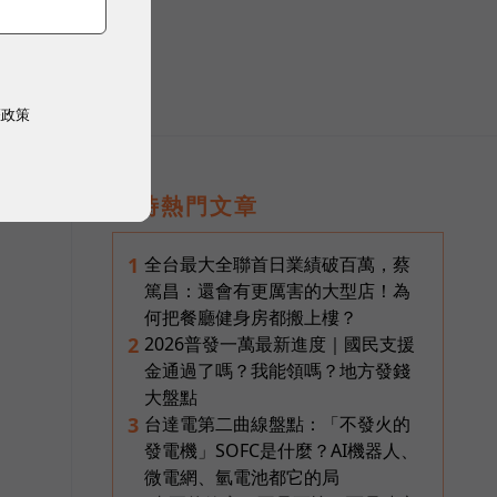
）
權政策
即時熱門文章
全台最大全聯首日業績破百萬，蔡
1
篤昌：還會有更厲害的大型店！為
何把餐廳健身房都搬上樓？
2026普發一萬最新進度｜國民支援
2
金通過了嗎？我能領嗎？地方發錢
大盤點
台達電第二曲線盤點：「不發火的
3
發電機」SOFC是什麼？AI機器人、
微電網、氫電池都它的局