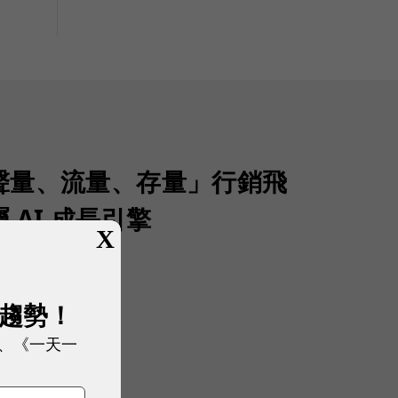
聲量、流量、存量」行銷飛
 AI 成長引擎
X
展趨勢！
、《一天一