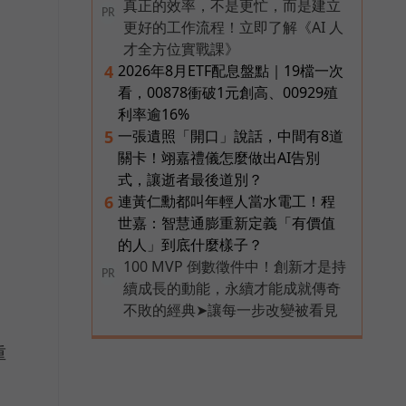
真正的效率，不是更忙，而是建立
PR
更好的工作流程！立即了解《AI 人
才全方位實戰課》
2026年8月ETF配息盤點｜19檔一次
4
看，00878衝破1元創高、00929殖
利率逾16%
一張遺照「開口」說話，中間有8道
5
關卡！翊嘉禮儀怎麼做出AI告別
式，讓逝者最後道別？
連黃仁勳都叫年輕人當水電工！程
6
世嘉：智慧通膨重新定義「有價值
的人」到底什麼樣子？
100 MVP 倒數徵件中！創新才是持
PR
續成長的動能，永續才能成就傳奇
不敗的經典➤讓每一步改變被看見
重