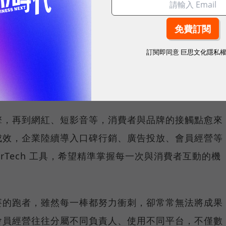
sponsored by
數聚國際（Justar
訂閱即同意
巨思文化隱私
，不該是短跑，而是一場需要團隊默契的接力賽。
擎，再到網紅、短影音等，消費者與品牌的接觸點愈來
成效，企業陸續導入口碑行銷、廣告投放、會員經營等
rTech 工具，希望精準掌握每一次與消費者互動的機
賽的跑者，雖然每一棒都努力衝刺，卻常常無法將成果
會員經營往往分屬不同負責人、使用不同平台，不僅數