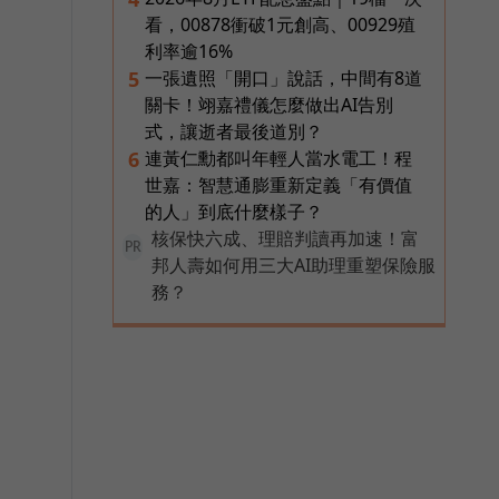
看，00878衝破1元創高、00929殖
利率逾16%
一張遺照「開口」說話，中間有8道
5
關卡！翊嘉禮儀怎麼做出AI告別
式，讓逝者最後道別？
連黃仁勳都叫年輕人當水電工！程
6
世嘉：智慧通膨重新定義「有價值
的人」到底什麼樣子？
核保快六成、理賠判讀再加速！富
PR
邦人壽如何用三大AI助理重塑保險服
務？