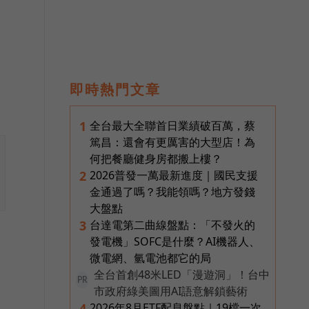
即時熱門文章
全台最大全聯首日業績破百萬，蔡
1
篤昌：還會有更厲害的大型店！為
何把餐廳健身房都搬上樓？
2026普發一萬最新進度｜國民支援
2
金通過了嗎？我能領嗎？地方發錢
大盤點
台達電第二曲線盤點：「不發火的
3
發電機」SOFC是什麼？AI機器人、
微電網、氫電池都它的局
全台首創48米LED「漫遊洞」！台中
PR
市政府綠美圖用AI語意解鎖藝術
2026年8月ETF配息盤點｜19檔一次
4