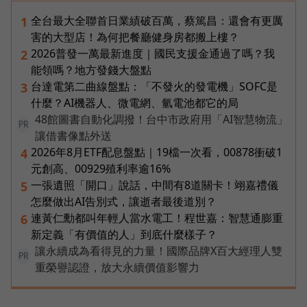
全台最大全聯首日業績破百萬，蔡篤昌：還會有更厲
1
害的大型店！為何把餐廳健身房都搬上樓？
2026普發一萬最新進度｜國民支援金通過了嗎？我
2
能領嗎？地方發錢大盤點
台達電第二曲線盤點：「不發火的發電機」SOFC是
3
什麼？AI機器人、微電網、氫電池都它的局
48館圖書自動化調撥！台中市政府用「AI智慧物流」
PR
讓借書像點外送
2026年8月ETF配息盤點｜19檔一次看，00878衝破1
4
元創高、00929殖利率逾16%
一張遺照「開口」說話，中間有8道關卡！翊嘉禮儀
5
怎麼做出AI告別式，讓逝者最後道別？
連黃仁勳都叫年輕人當水電工！程世嘉：智慧通膨重
6
新定義「有價值的人」到底什麼樣子？
讓永續成為看得見的力量！國際品牌X百大經理人雙
PR
重榮譽認證，放大永續價值影響力