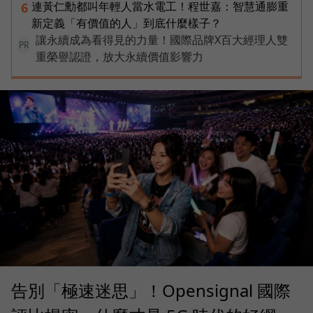
連黃仁勳都叫年輕人當水電工！程世嘉：智慧通膨重
6
新定義「有價值的人」到底什麼樣子？
讓永續成為看得見的力量！國際品牌X百大經理人雙
PR
重榮譽認證，放大永續價值影響力
告別「極速迷思」！Opensignal 國際