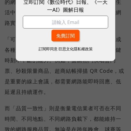
立即訂閱《數位時代》日報、《一天
的網路表現，這兩項指標更重視使用者在真實生
一AI》圖解日報
活中的整體體驗，因此也是最能反映電信業者網
路實力、最難取得的獎項。
「可靠性體驗」衡量的是使用者是否能順利完成
訂閱即同意
巨思文化隱私權政策
各種數位應用，因此，考驗的是網路服務在關鍵
時刻不中斷的能力。例如，搶購熱門演唱會門
票、秒殺限量商品、超商結帳掃描 QR Code，或
是重要的線上會議，都需要網路能即時回應、低
延遲且持續運作。
而「品質一致性」則是衡量電信業者可否在不同
時間、不同地點、不同網路負載下，都能維持一
致的網路服務品質。無論是在跨年晚會、球賽等