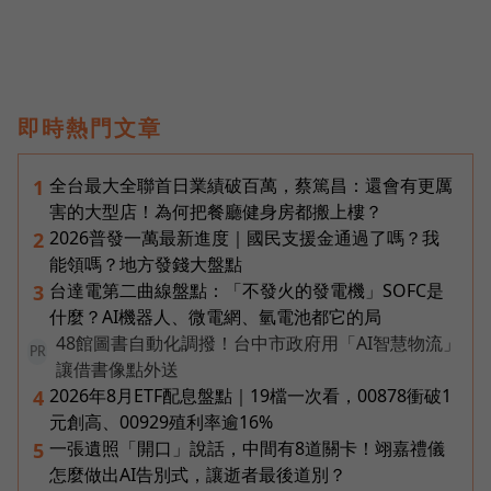
即時熱門文章
全台最大全聯首日業績破百萬，蔡篤昌：還會有更厲
1
害的大型店！為何把餐廳健身房都搬上樓？
2026普發一萬最新進度｜國民支援金通過了嗎？我
2
能領嗎？地方發錢大盤點
台達電第二曲線盤點：「不發火的發電機」SOFC是
3
什麼？AI機器人、微電網、氫電池都它的局
48館圖書自動化調撥！台中市政府用「AI智慧物流」
PR
讓借書像點外送
2026年8月ETF配息盤點｜19檔一次看，00878衝破1
4
元創高、00929殖利率逾16%
一張遺照「開口」說話，中間有8道關卡！翊嘉禮儀
5
怎麼做出AI告別式，讓逝者最後道別？