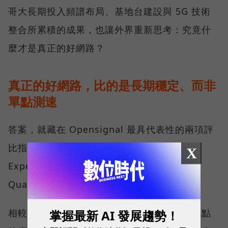
哥大長期投入頻譜布局、基地台建設與 5G 技術
整合所累積的成果，也讓外界重新思考：究竟什
麼才是真正的好網路？
真正的好網路，比的是長期穩定、而非
單點測速
答案，就藏在 Opensignal 最具代表性的兩項評
比指標──可靠性體驗（Reliability
X
Experience）與品質一致性（Consistent
Quality）。
相較於傳統下載速度只反映單一時間、單一地點
掌握最新 AI 發展趨勢！